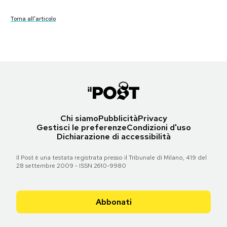
Torna all'articolo
Torna all'articolo
Torna all'articolo
Torna all'articolo
Torna all'articolo
Torna all'articolo
Torna all'articolo
Torna all'articolo
Torna all'articolo
Torna all'articolo
Torna all'articolo
Torna all'articolo
Torna all'articolo
Torna all'articolo
Torna all'articolo
PODCAST
NEWSLETTER
I MIEI PREFERITI
Chi siamo
Pubblicità
Privacy
SHOP
Gestisci le preferenze
Condizioni d'uso
Dichiarazione di accessibilità
CALENDARIO
Il Post è una testata registrata presso il Tribunale di Milano, 419 del
28 settembre 2009 - ISSN 2610-9980
AREA PERSONALE
Abbonati
Area Personale
Newsletter