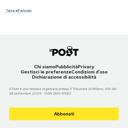
Torna all'articolo
Torna all'articolo
Torna all'articolo
Torna all'articolo
Torna all'articolo
Torna all'articolo
Torna all'articolo
Torna all'articolo
Torna all'articolo
Torna all'articolo
Torna all'articolo
Torna all'articolo
Torna all'articolo
Torna all'articolo
Torna all'articolo
PODCAST
NEWSLETTER
I MIEI PREFERITI
Chi siamo
Pubblicità
Privacy
SHOP
Gestisci le preferenze
Condizioni d'uso
Dichiarazione di accessibilità
CALENDARIO
Il Post è una testata registrata presso il Tribunale di Milano, 419 del
28 settembre 2009 - ISSN 2610-9980
AREA PERSONALE
Abbonati
Area Personale
Newsletter