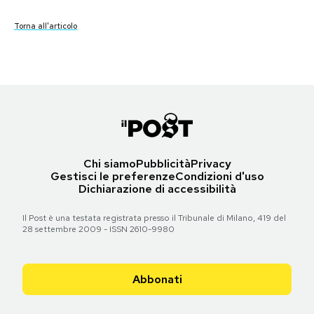
Torna all'articolo
Torna all'articolo
Torna all'articolo
Torna all'articolo
Torna all'articolo
Torna all'articolo
Torna all'articolo
Torna all'articolo
Torna all'articolo
Torna all'articolo
Torna all'articolo
Torna all'articolo
Torna all'articolo
Torna all'articolo
Torna all'articolo
PODCAST
NEWSLETTER
I MIEI PREFERITI
Chi siamo
Pubblicità
Privacy
SHOP
Gestisci le preferenze
Condizioni d'uso
Dichiarazione di accessibilità
CALENDARIO
Il Post è una testata registrata presso il Tribunale di Milano, 419 del
28 settembre 2009 - ISSN 2610-9980
AREA PERSONALE
Abbonati
Area Personale
Newsletter