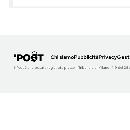
PODCAST
NEWSLETTER
I MIEI PREFERITI
Chi siamo
Pubblicità
Privacy
Gesti
Il Post è una testata registrata presso il Tribunale di Milano, 419 del
SHOP
CALENDARIO
AREA PERSONALE
Area Personale
Newsletter