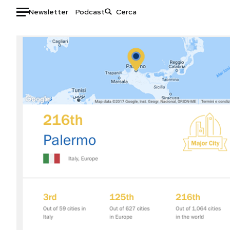
Newsletter
Podcast
Auto
HOME
Italia
Moda
Mondo
Libri
Politica
Consumismi
Tecnologia
Storie/Idee
Internet
Ok Boomer!
Scienza
Media
Cultura
Europa
Economia
Altrecose
Sport
Mondiali calcio 2026