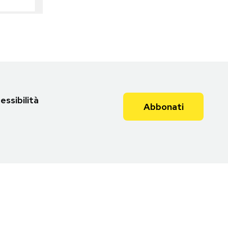
essibilità
Abbonati