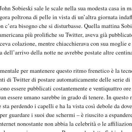
John Sobieski sale le scale nella sua modesta casa in ma
ora poltrona di pelle in vista di un’altra giornata indaf
non c’era bisogno che si disturbasse. Quella mattina Sobi
 americana più prolifiche su Twitter, aveva già pubblicat
aceva colazione, mentre chiacchierava con sua moglie 
 dell’arrivo della notte ne avrebbe postate altre centina
mentale per mantenere questo ritmo frenetico è la tecn
ti di Twitter di postare automaticamente delle serie di t
sono essere pubblicati costantemente e ventiquattro ore 
sun essere umano sarebbe in grado di tenere. In questo
 sta perdendo i capelli e ha la vista così debole da dove
er guardare i suoi due schermi – è riuscito a espandere
ternet nonostante non abbia la celebrità o le affiliazion