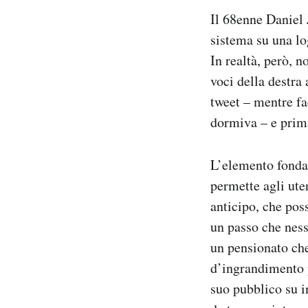
Notifiche mobile
Il 68enne Daniel 
Regala il Post
sistema su una log
Hai bisogno di aiuto?
In realtà, però, 
Esci
voci della destra
tweet – mentre f
dormiva – e prima
L’elemento fonda
permette agli uten
anticipo, che pos
un passo che nes
un pensionato che
d’ingrandimento p
suo pubblico su in