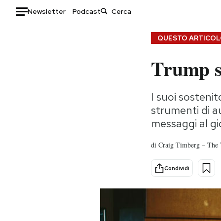
Newsletter
Podcast
Auto
QUESTO ARTICOLO
Trump su
HOME
Italia
Moda
I suoi sostenit
Mondo
Libri
strumenti di a
Politica
Consumismi
messaggi al gio
Tecnologia
Storie/Idee
Internet
Ok Boomer!
di
Craig Timberg – The 
Scienza
Media
Cultura
Europa
Condividi
Economia
Altrecose
Sport
Mondiali calcio 2026