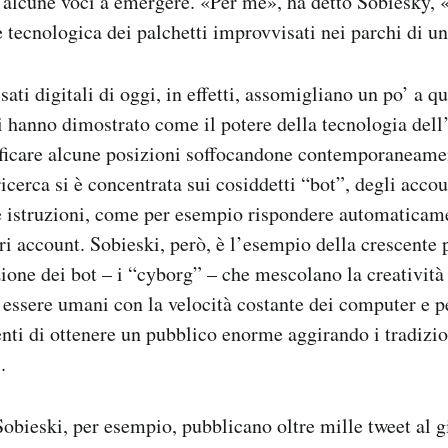
 alcune voci a emergere. «Per me», ha detto Sobiesky,
e tecnologica dei palchetti improvvisati nei parchi di un
ati digitali di oggi, in effetti, assomigliano un po’ a qu
i hanno dimostrato come il potere della tecnologia del
ficare alcune posizioni soffocandone contemporaneament
ricerca si è concentrata sui cosiddetti “bot”, degli acc
e istruzioni, come per esempio rispondere automaticame
tri account. Sobieski, però, è l’esempio della crescente 
zione dei bot – i “cyborg” – che mescolano la creatività 
i essere umani con la velocità costante dei computer e p
enti di ottenere un pubblico enorme aggirando i tradizio
.
Sobieski, per esempio, pubblicano oltre mille tweet al 