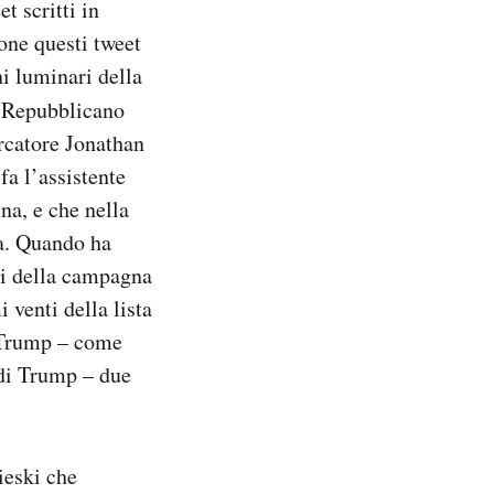
t scritti in
ione questi tweet
ni luminari della
to Repubblicano
ercatore Jonathan
a l’assistente
na, e che nella
ca. Quando ha
ali della campagna
 venti della lista
o-Trump – come
di Trump – due
ieski che