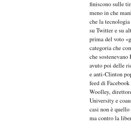
finiscono sulle ti
meno in che manie
che la tecnologia
su Twitter e su a
prima del voto «
categoria che com
che sostenevano H
avuto poi delle ri
e anti-Clinton pop
feed di Facebook 
Woolley, direttor
University e coau
casi non è quello
ma contro la libe