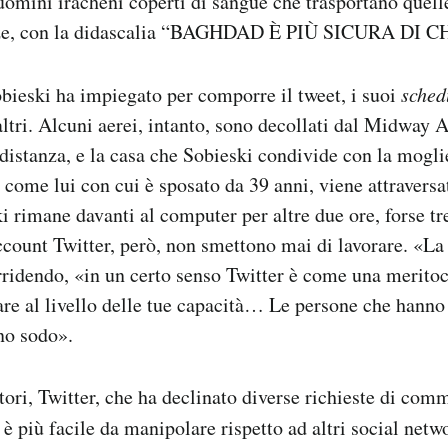
 uomini iracheni coperti di sangue che trasportano quel
zze, con la didascalia “BAGHDAD È PIÙ SICURA DI 
bieski ha impiegato per comporre il tweet, i suoi
sched
altri. Alcuni aerei, intanto, sono decollati dal Midway 
i distanza, e la casa che Sobieski condivide con la mogl
a come lui con cui è sposato da 39 anni, viene attraversa
i rimane davanti al computer per altre due ore, forse tr
account Twitter, però, non smettono mai di lavorare. «La 
rridendo, «in un certo senso Twitter è come una meritoc
are al livello delle tue capacità… Le persone che hann
no sodo».
tori, Twitter, che ha declinato diverse richieste di com
è più facile da manipolare rispetto ad altri social netw