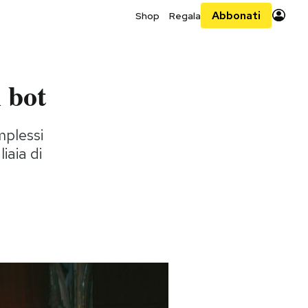
Abbonati
Shop
Regala
 bot
omplessi
iaia di