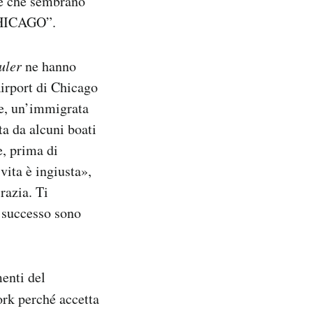
le che sembrano
CHICAGO”.
uler
ne hanno
Airport di Chicago
ie, un’immigrata
ta da alcuni boati
e, prima di
vita è ingiusta»,
razia. Ti
o successo sono
menti del
ork perché accetta