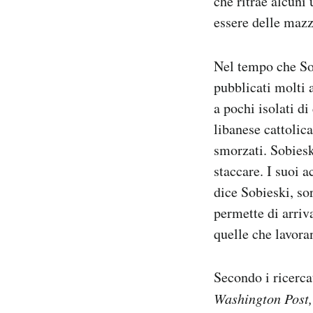
che ritrae alcuni
essere delle ma
Nel tempo che So
pubblicati molti 
a pochi isolati d
libanese cattolic
smorzati. Sobiesk
staccare. I suoi 
dice Sobieski, so
permette di arriv
quelle che lavora
Secondo i ricerca
Washington Post,