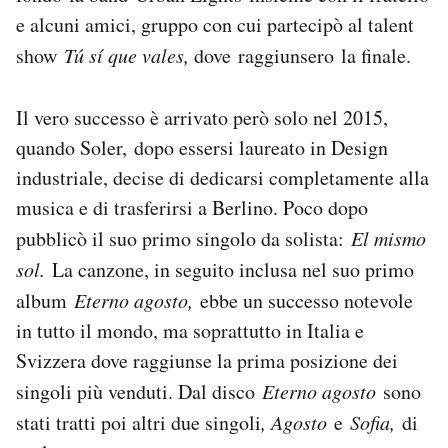
Notifiche mobile
e alcuni amici, gruppo con cui partecipò al talent
Regala il Post
show
Tú sí que vales,
dove
raggiunsero
la finale.
Hai bisogno di aiuto?
Esci
Il vero successo è arrivato però solo nel 2015,
quando Soler, dopo essersi laureato in Design
industriale, decise di dedicarsi completamente alla
musica e di trasferirsi a Berlino. Poco dopo
pubblicò il suo primo singolo da solista:
El mismo
sol.
La canzone, in seguito inclusa nel suo primo
album
Eterno agosto,
ebbe un successo notevole
in tutto il mondo, ma soprattutto in Italia e
Svizzera dove raggiunse la prima posizione dei
singoli più venduti. Dal disco
Eterno agosto
sono
stati tratti poi altri due singoli
, Agosto
e
Sofia,
di