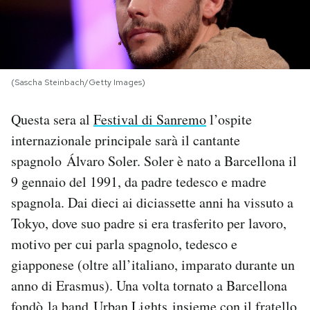
PODCAST
NEWSLETTER
(Sascha Steinbach/Getty Images)
Questa sera al
Festival di Sanremo
l’ospite
I MIEI PREFERITI
internazionale principale sarà il cantante
spagnolo Álvaro Soler. Soler è nato a Barcellona il
SHOP
9 gennaio del 1991, da padre tedesco e madre
spagnola. Dai dieci ai diciassette anni ha vissuto a
CALENDARIO
Tokyo, dove suo padre si era trasferito per lavoro,
motivo per cui parla spagnolo, tedesco e
AREA PERSONALE
giapponese (oltre all’italiano, imparato durante un
anno di Erasmus). Una volta tornato a Barcellona
Area Personale
Newsletter
fondò la band Urban Lights insieme con il fratello