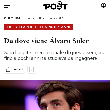
Auto
CULTURA
Sabato 11 febbraio 2017
QUESTO ARTICOLO HA PIÙ DI
9 ANNI
HOME
Da dove viene Álvaro Soler
Italia
Moda
Mondo
Libri
Sarà l'ospite internazionale di questa sera, ma
Politica
Consumismi
fino a pochi anni fa studiava da ingegnere
Tecnologia
Storie/Idee
Internet
Ok Boomer!
Condividi
Scienza
Media
Cultura
Europa
Economia
Altrecose
Sport
Mondiali calcio 2026