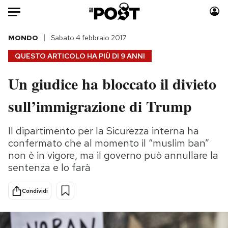
Auto
MONDO
Sabato 4 febbraio 2017
QUESTO ARTICOLO HA PIÙ DI
9 ANNI
HOME
Un giudice ha bloccato il divieto
Italia
Moda
sull’immigrazione di Trump
Mondo
Libri
Politica
Consumismi
Il dipartimento per la Sicurezza interna ha
Tecnologia
Storie/Idee
confermato che al momento il “muslim ban”
Internet
Ok Boomer!
non è in vigore, ma il governo può annullare la
Scienza
Media
sentenza e lo farà
Cultura
Europa
Economia
Altrecose
Condividi
Sport
Mondiali calcio 2026