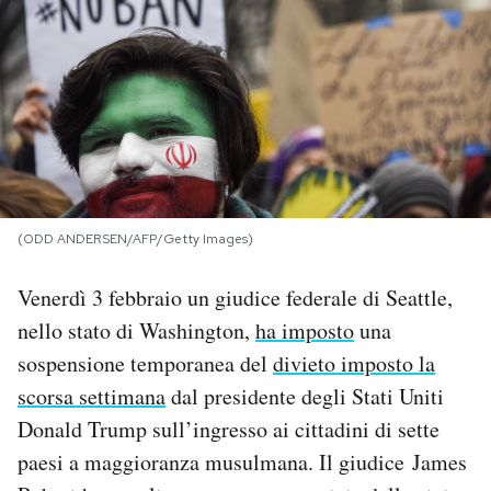
PODCAST
NEWSLETTER
I MIEI PREFERITI
(ODD ANDERSEN/AFP/Getty Images)
SHOP
Venerdì 3 febbraio un giudice federale di Seattle,
nello stato di Washington,
ha imposto
una
CALENDARIO
sospensione temporanea del
divieto imposto la
scorsa settimana
dal presidente degli Stati Uniti
AREA PERSONALE
Donald Trump sull’ingresso ai cittadini di sette
Area Personale
paesi a maggioranza musulmana. Il giudice James
Newsletter