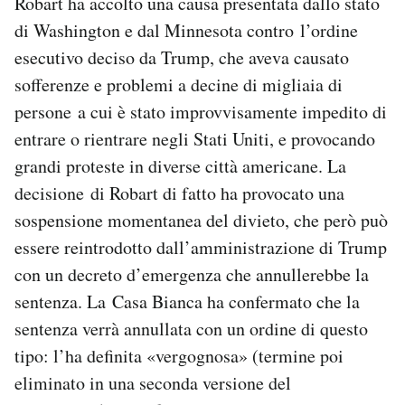
Robart ha accolto una causa presentata dallo stato
Notifiche mobile
di Washington e dal Minnesota contro l’ordine
Regala il Post
esecutivo deciso da Trump, che aveva causato
Hai bisogno di aiuto?
sofferenze e problemi a decine di migliaia di
Esci
persone a cui è stato improvvisamente impedito di
entrare o rientrare negli Stati Uniti, e provocando
grandi proteste in diverse città americane. La
decisione di Robart di fatto ha provocato una
sospensione momentanea del divieto, che però può
essere reintrodotto dall’amministrazione di Trump
con un decreto d’emergenza che annullerebbe la
sentenza. La Casa Bianca ha confermato che la
sentenza verrà annullata con un ordine di questo
tipo: l’ha definita «vergognosa» (termine poi
eliminato in una seconda versione del