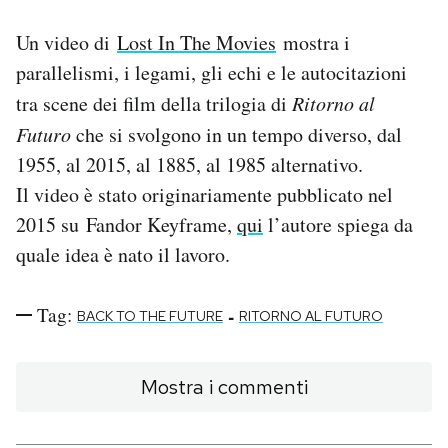
Un video di
Lost In The Movies
mostra i
PODCAST
parallelismi, i legami, gli echi e le autocitazioni
tra scene dei film della trilogia di
Ritorno al
NEWSLETTER
Futuro
che si svolgono in un tempo diverso, dal
1955, al 2015, al 1885, al 1985 alternativo.
I MIEI PREFERITI
Il video è stato originariamente pubblicato nel
2015 su Fandor Keyframe,
qui
l’autore spiega da
SHOP
quale idea è nato il lavoro.
CALENDARIO
Tag:
-
BACK TO THE FUTURE
RITORNO AL FUTURO
AREA PERSONALE
Mostra i commenti
Area Personale
Newsletter