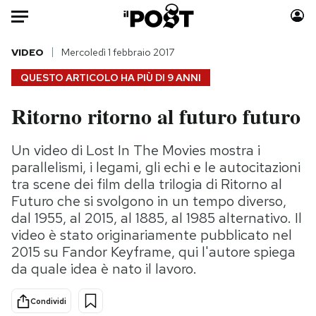
Auto
VIDEO
Mercoledì 1 febbraio 2017
QUESTO ARTICOLO HA PIÙ DI
9 ANNI
HOME
Ritorno ritorno al futuro futuro
Italia
Moda
Mondo
Libri
Un video di Lost In The Movies mostra i
Politica
Consumismi
parallelismi, i legami, gli echi e le autocitazioni
Tecnologia
Storie/Idee
tra scene dei film della trilogia di Ritorno al
Futuro che si svolgono in un tempo diverso,
Internet
Ok Boomer!
dal 1955, al 2015, al 1885, al 1985 alternativo. Il
Scienza
Media
video è stato originariamente pubblicato nel
Cultura
Europa
2015 su Fandor Keyframe, qui l'autore spiega
Economia
Altrecose
da quale idea è nato il lavoro.
Sport
Mondiali calcio 2026
Condividi