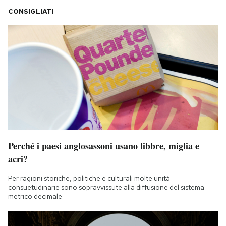
Notifiche mobile
CONSIGLIATI
Regala il Post
Hai bisogno di aiuto?
Esci
Perché i paesi anglosassoni usano libbre, miglia e
acri?
Per ragioni storiche, politiche e culturali molte unità
consuetudinarie sono sopravvissute alla diffusione del sistema
metrico decimale