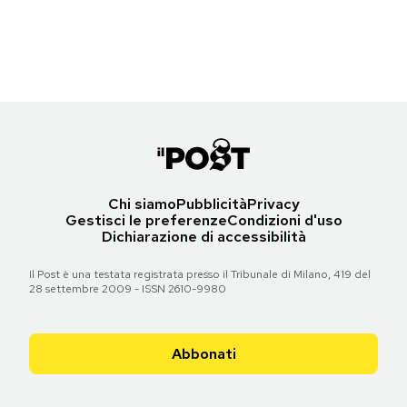
Torna all'articolo
Torna all'articolo
Torna all'articolo
Torna all'articolo
Torna all'articolo
Torna all'articolo
Torna all'articolo
Notifiche mobile
Torna all'articolo
Torna all'articolo
Torna all'articolo
Torna all'articolo
Regala il Post
Torna all'articolo
Torna all'articolo
Torna all'articolo
Hai bisogno di aiuto?
Esci
Chi siamo
Pubblicità
Privacy
Gestisci le preferenze
Condizioni d'uso
Dichiarazione di accessibilità
Il Post è una testata registrata presso il Tribunale di Milano, 419 del
28 settembre 2009 - ISSN 2610-9980
Abbonati