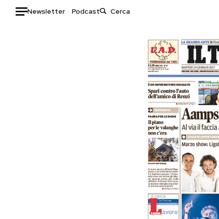
Newsletter
Podcast
Auto
HOME
Italia
Moda
Mondo
Libri
Politica
Consumismi
Tecnologia
Storie/Idee
Internet
Ok Boomer!
Scienza
Media
Cultura
Europa
Economia
Altrecose
Sport
Mondiali calcio 2026