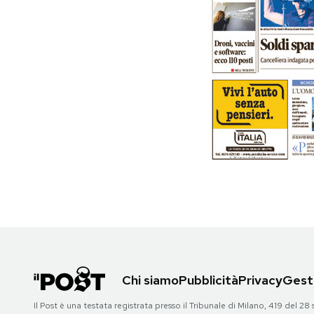
PODCAST
NEWSLETTER
I MIEI PREFERITI
SHOP
CALENDARIO
AREA PERSONALE
Chi siamo
Pubblicità
Privacy
Gesti
Area Personale
Il Post è una testata registrata presso il Tribunale di Milano, 419 del
Newsletter