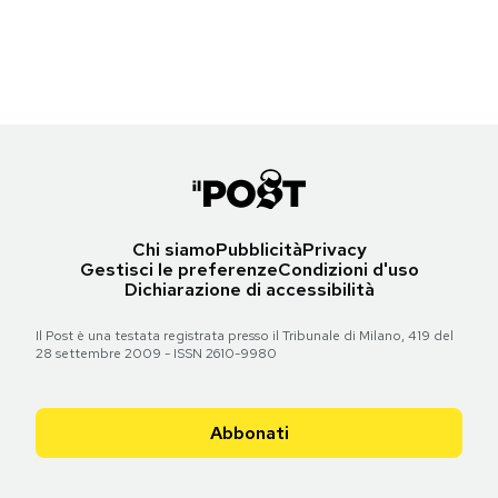
Torna all'articolo
Torna all'articolo
Torna all'articolo
Torna all'articolo
Torna all'articolo
Torna all'articolo
Torna all'articolo
Notifiche mobile
Torna all'articolo
Torna all'articolo
Torna all'articolo
Torna all'articolo
Regala il Post
Torna all'articolo
Torna all'articolo
Torna all'articolo
Hai bisogno di aiuto?
Esci
Chi siamo
Pubblicità
Privacy
Gestisci le preferenze
Condizioni d'uso
Dichiarazione di accessibilità
Il Post è una testata registrata presso il Tribunale di Milano, 419 del
28 settembre 2009 - ISSN 2610-9980
Abbonati