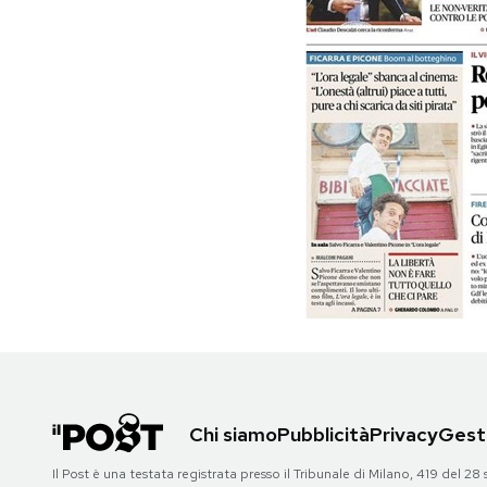
PODCAST
NEWSLETTER
I MIEI PREFERITI
SHOP
CALENDARIO
AREA PERSONALE
Chi siamo
Pubblicità
Privacy
Gesti
Area Personale
Il Post è una testata registrata presso il Tribunale di Milano, 419 del
Newsletter