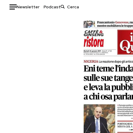
Newsletter
Podcast
Auto
HOME
Italia
Moda
Mondo
Libri
Politica
Consumismi
Tecnologia
Storie/Idee
Internet
Ok Boomer!
Scienza
Media
Cultura
Europa
Economia
Altrecose
Sport
Mondiali calcio 2026