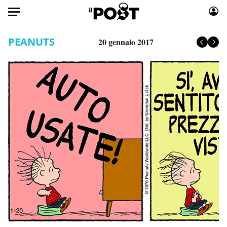
Auto
PEANUTS
20 gennaio 2017
HOME
Italia
Moda
Mondo
Libri
Politica
Consumismi
Tecnologia
Storie/Idee
Internet
Ok Boomer!
Scienza
Media
Cultura
Europa
Economia
Altrecose
Sport
Mondiali calcio 2026