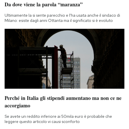
Da dove viene la parola “maranza”
Notifiche mobile
Regala il Post
Ultimamente la si sente parecchio e l'ha usata anche il sindaco di
Hai bisogno di aiuto?
Milano: esiste dagli anni Ottanta ma il significato si è evoluto
Esci
Perché in Italia gli stipendi aumentano ma non ce ne
accorgiamo
Se avete un reddito inferiore ai 50mila euro è probabile che
leggere questo articolo vi causi sconforto