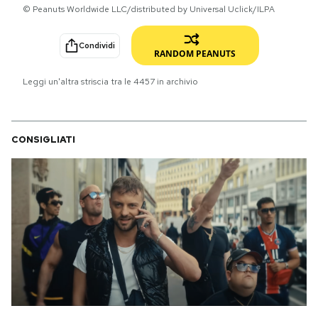
© Peanuts Worldwide LLC/distributed by Universal Uclick/ILPA
PODCAST
Condividi
RANDOM PEANUTS
NEWSLETTER
Leggi un'altra striscia tra le
4457
in archivio
I MIEI PREFERITI
CONSIGLIATI
SHOP
CALENDARIO
AREA PERSONALE
Area Personale
Newsletter