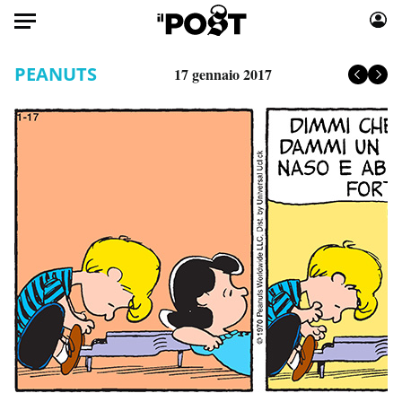
Auto
PEANUTS
17 gennaio 2017
HOME
Italia
Moda
Mondo
Libri
Politica
Consumismi
Tecnologia
Storie/Idee
Internet
Ok Boomer!
Scienza
Media
Cultura
Europa
Economia
Altrecose
Sport
Mondiali calcio 2026