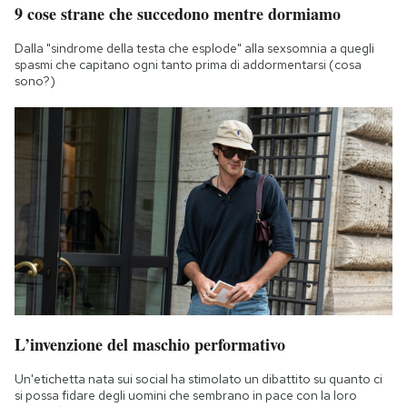
9 cose strane che succedono mentre dormiamo
Notifiche mobile
Regala il Post
Dalla "sindrome della testa che esplode" alla sexsomnia a quegli
Hai bisogno di aiuto?
spasmi che capitano ogni tanto prima di addormentarsi (cosa
sono?)
Esci
L’invenzione del maschio performativo
Un'etichetta nata sui social ha stimolato un dibattito su quanto ci
si possa fidare degli uomini che sembrano in pace con la loro