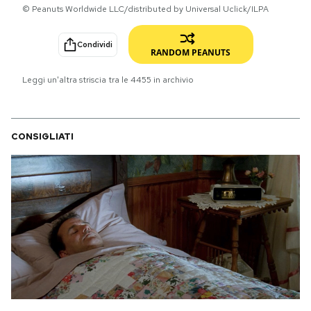
© Peanuts Worldwide LLC/distributed by Universal Uclick/ILPA
PODCAST
Condividi
RANDOM PEANUTS
NEWSLETTER
Leggi un'altra striscia tra le
4455
in archivio
I MIEI PREFERITI
CONSIGLIATI
SHOP
CALENDARIO
AREA PERSONALE
Area Personale
Newsletter