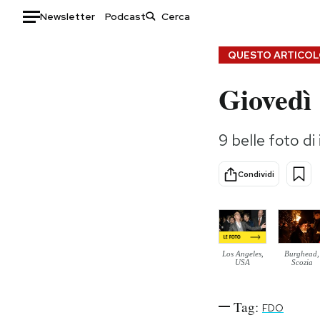
Newsletter
Podcast
Auto
QUESTO ARTICOLO
Giovedì
HOME
Italia
Moda
9 belle foto di 
Mondo
Libri
Politica
Consumismi
Condividi
Tecnologia
Storie/Idee
Internet
Ok Boomer!
Scienza
Media
Cultura
Europa
Los Angeles,
Burghead,
Economia
Altrecose
USA
Scozia
Sport
Mondiali calcio 2026
Tag:
FDO