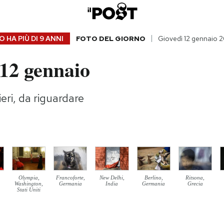
 HA PIÙ DI
9 ANNI
FOTO DEL GIORNO
Giovedì 12 gennaio 2
 12 gennaio
ieri, da riguardare
Olympia,
Francoforte,
New Delhi,
Berlino,
Ritsona,
Washington,
Germania
India
Germania
Grecia
Stati Uniti