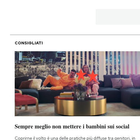
PODCAST
NEWSLETTER
CONSIGLIATI
I MIEI PREFERITI
SHOP
CALENDARIO
AREA PERSONALE
Sempre meglio non mettere i bambini sui social
Area Personale
Newsletter
Coprirne il volto è una delle pratiche più diffuse tra genitori, in