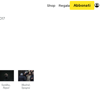
Abbonati
Shop
Regala
017
Sankhu,
Madrid,
Nepal
Spagna