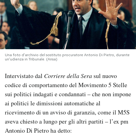
PODCAST
NEWSLETTER
I MIEI PREFERITI
Una foto d'archivio del sostituto procuratore Antonio Di Pietro, durante
un'udienza in Tribunale. (Ansa)
SHOP
Intervistato dal
Corriere della Sera
sul nuovo
codice di comportamento del Movimento 5 Stelle
CALENDARIO
sui politici indagati e condannati – che non impone
ai politici le dimissioni automatiche al
ricevimento di un avviso di garanzia, come il M5S
AREA PERSONALE
aveva chiesto a lungo per gli altri partiti – l’ex pm
Area Personale
Antonio Di Pietro ha detto:
Newsletter