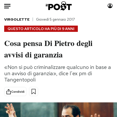
Auto
VIRGOLETTE
Giovedì 5 gennaio 2017
QUESTO ARTICOLO HA PIÙ DI
9 ANNI
HOME
Cosa pensa Di Pietro degli
Italia
Moda
avvisi di garanzia
Mondo
Libri
Politica
Consumismi
«Non si può criminalizzare qualcuno in base a
Tecnologia
Storie/Idee
un avviso di garanzia», dice l'ex pm di
Internet
Ok Boomer!
Tangentopoli
Scienza
Media
Cultura
Europa
Condividi
Economia
Altrecose
Sport
Mondiali calcio 2026