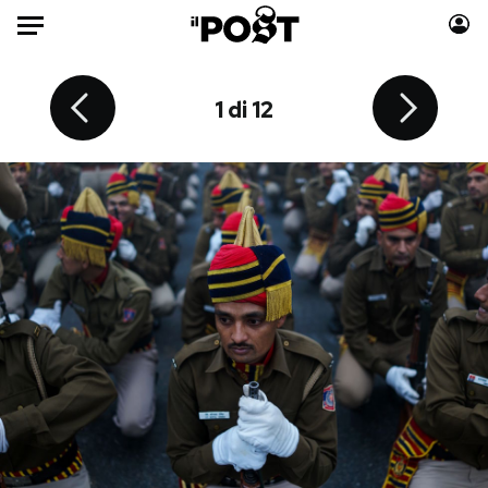
Auto
10 di 12
12 di 12
11 di 12
4 di 12
6 di 12
7 di 12
8 di 12
9 di 12
2 di 12
3 di 12
5 di 12
1 di 12
HOME
Italia
Moda
Mondo
Libri
Politica
Consumismi
Tecnologia
Storie/Idee
Internet
Ok Boomer!
Scienza
Media
Cultura
Europa
Economia
Altrecose
Sport
Mondiali calcio 2026