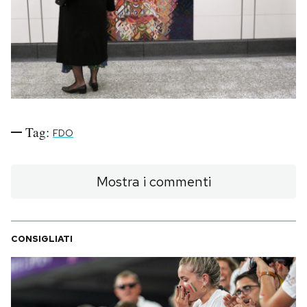
PODCAST
NEWSLETTER
I MIEI PREFERITI
Tag:
FDO
SHOP
Mostra i commenti
CALENDARIO
CONSIGLIATI
AREA PERSONALE
Area Personale
Newsletter