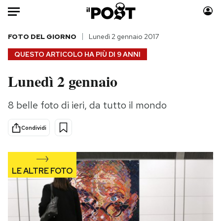
Auto
FOTO DEL GIORNO
Lunedì 2 gennaio 2017
QUESTO ARTICOLO HA PIÙ DI
9 ANNI
HOME
Lunedì 2 gennaio
Italia
Moda
Mondo
Libri
8 belle foto di ieri, da tutto il mondo
Politica
Consumismi
Tecnologia
Storie/Idee
Condividi
Internet
Ok Boomer!
Scienza
Media
Cultura
Europa
Economia
Altrecose
Sport
Mondiali calcio 2026