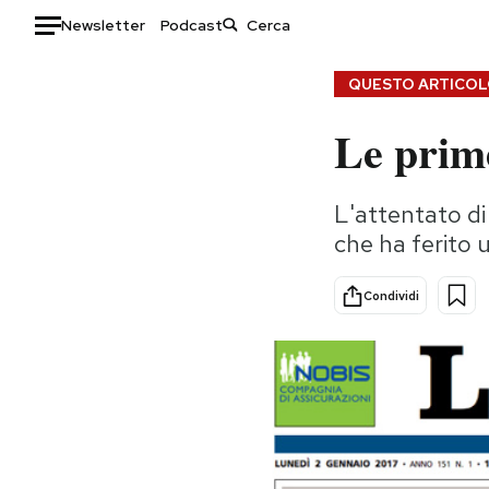
Newsletter
Podcast
Auto
QUESTO ARTICOLO
Le prime
HOME
Italia
Moda
L'attentato di
Mondo
Libri
che ha ferito u
Politica
Consumismi
Tecnologia
Storie/Idee
Condividi
Internet
Ok Boomer!
Scienza
Media
Cultura
Europa
Economia
Altrecose
Sport
Mondiali calcio 2026