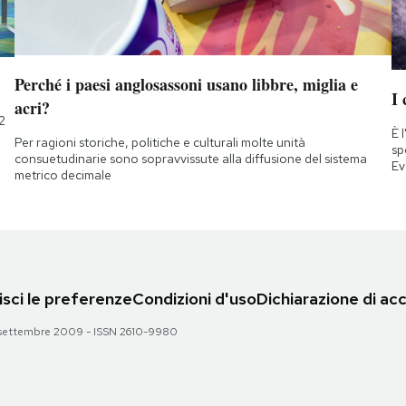
Perché i paesi anglosassoni usano libbre, miglia e
I 
acri?
2
È 
Per ragioni storiche, politiche e culturali molte unità
sp
consuetudinarie sono sopravvissute alla diffusione del sistema
Ev
metrico decimale
sci le preferenze
Condizioni d'uso
Dichiarazione di acc
 28 settembre 2009 - ISSN 2610-9980