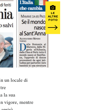
LE
ALTRE
FOTO
n un locale di
tre
a la sua
in vigore, mentre
 aprirà