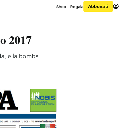
Abbonati
Shop
Regala
io 2017
lla, e la bomba