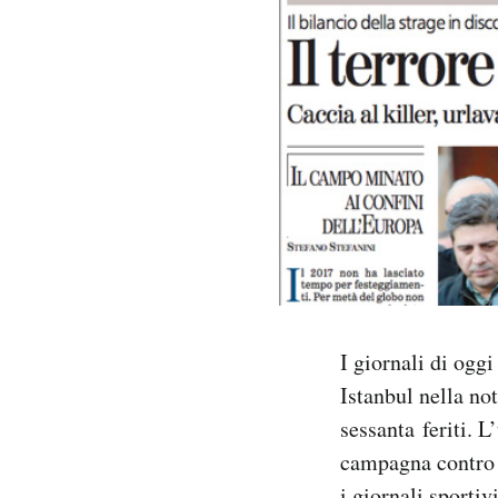
PODCAST
NEWSLETTER
I MIEI PREFERITI
SHOP
CALENDARIO
I giornali di ogg
Istanbul nella no
AREA PERSONALE
sessanta feriti. 
campagna contro l
Area Personale
Newsletter
i giornali sportiv