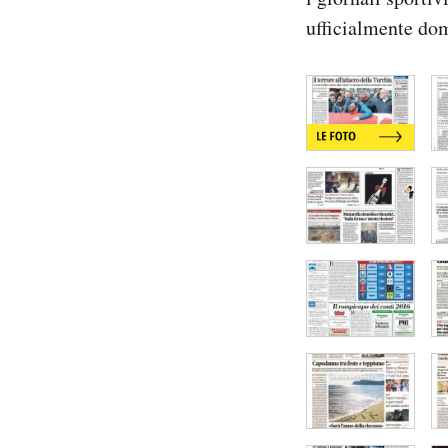
Notifiche mobile
ufficialmente do
Regala il Post
Hai bisogno di aiuto?
Esci