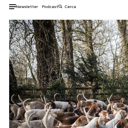
Newsletter
Podcast
Auto
HOME
Italia
Moda
Mondo
Libri
Politica
Consumismi
Tecnologia
Storie/Idee
Internet
Ok Boomer!
Scienza
Media
Cultura
Europa
Economia
Altrecose
Sport
Mondiali calcio 2026