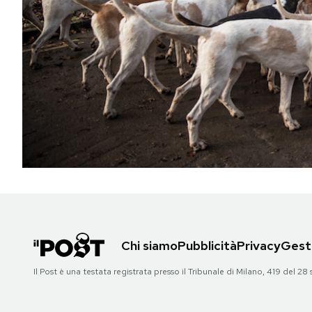
PODCAST
NEWSLETTER
I MIEI PREFERITI
SHOP
CALENDARIO
Chi siamo
Pubblicità
Privacy
Gesti
AREA PERSONALE
Il Post è una testata registrata presso il Tribunale di Milano, 419 del
Area Personale
Newsletter