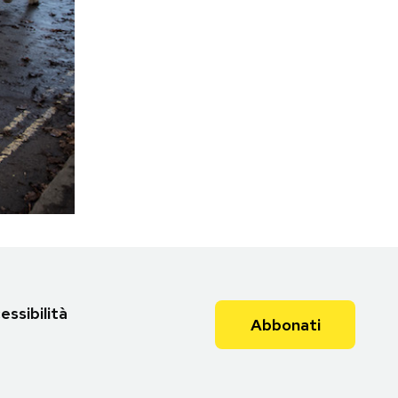
essibilità
Abbonati