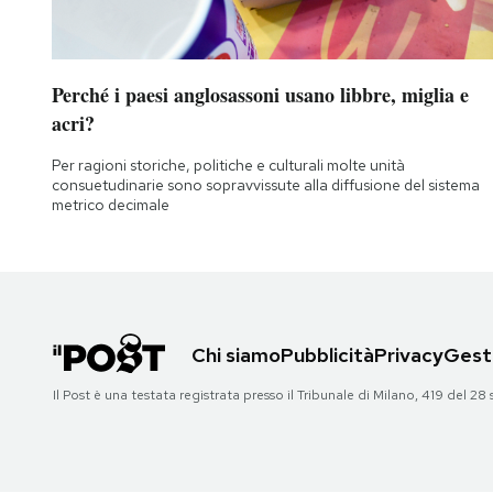
Notifiche mobile
Regala il Post
Hai bisogno di aiuto?
Perché i paesi anglosassoni usano libbre, miglia e
Esci
acri?
Per ragioni storiche, politiche e culturali molte unità
consuetudinarie sono sopravvissute alla diffusione del sistema
metrico decimale
Chi siamo
Pubblicità
Privacy
Gesti
Il Post è una testata registrata presso il Tribunale di Milano, 419 del