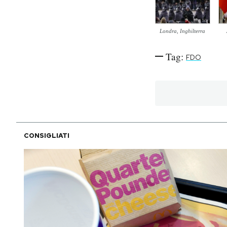
PODCAST
Londra, Inghilterra
NEWSLETTER
Tag:
FDO
I MIEI PREFERITI
SHOP
CONSIGLIATI
CALENDARIO
AREA PERSONALE
Area Personale
Newsletter