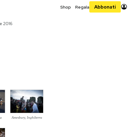
Abbonati
Shop
Regala
re 2016
ia
Amesbury, Inghilterra