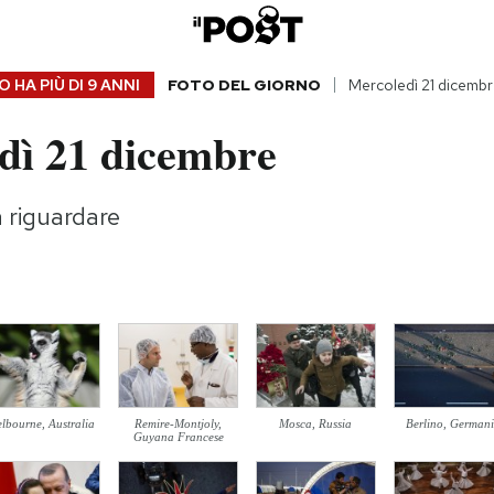
 HA PIÙ DI
9 ANNI
FOTO DEL GIORNO
Mercoledì 21 dicemb
dì 21 dicembre
da riguardare
lbourne, Australia
Remire-Montjoly,
Mosca, Russia
Berlino, German
Guyana Francese