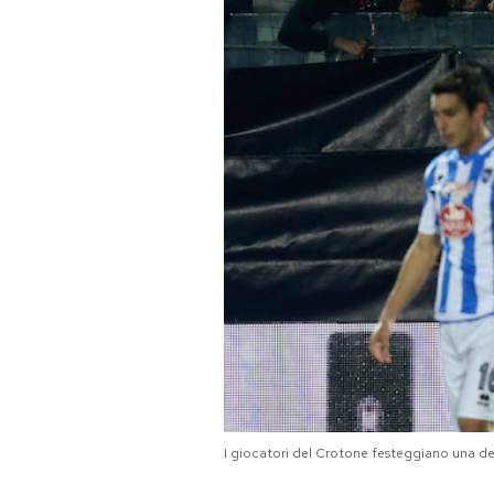
PODCAST
NEWSLETTER
I MIEI PREFERITI
SHOP
CALENDARIO
AREA PERSONALE
Area Personale
I giocatori del Crotone festeggiano una de
Newsletter