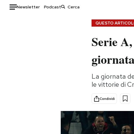
Newsletter
Podcast
Auto
QUESTO ARTICOLO
Serie A,
HOME
Italia
Moda
giornat
Mondo
Libri
Politica
Consumismi
La giornata de
Tecnologia
Storie/Idee
le vittorie di 
Internet
Ok Boomer!
Scienza
Media
Condividi
Cultura
Europa
Economia
Altrecose
Sport
Mondiali calcio 2026