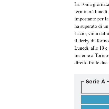
La 16ma giornata 
Notifiche mobile
Regala il Post
terminerà lunedì 
Hai bisogno di aiuto?
importante per la
Esci
ha superato di un
Lazio, vinta dall
il derby di Torin
Lunedì, alle 19 
insieme a Torino-
diretto fra le du