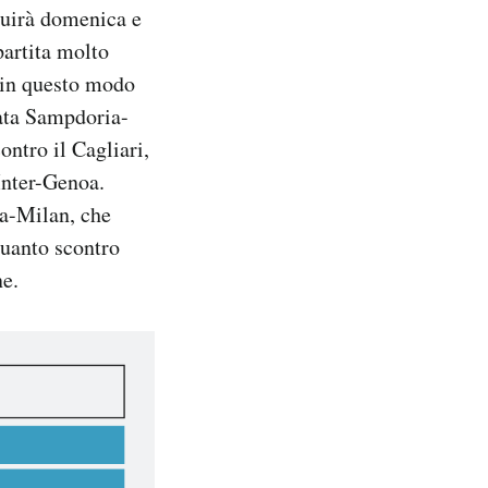
guirà domenica e
partita molto
e in questo modo
iata Sampdoria-
ontro il Cagliari,
 Inter-Genoa.
ma-Milan, che
quanto scontro
ne.