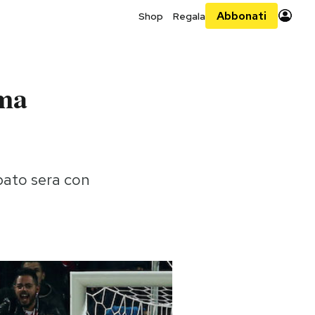
Abbonati
Shop
Regala
6ma
abato sera con