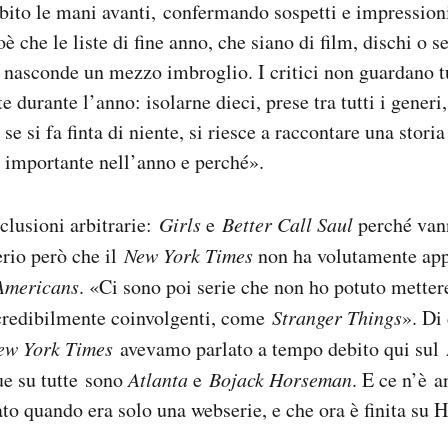
ito le mani avanti, confermando sospetti e impressioni 
ioè che le liste di fine anno, che siano di film, dischi o s
 nasconde un mezzo imbroglio. I critici non guardano tut
ite durante l’anno: isolarne dieci, prese tra tutti i generi
e si fa finta di niente, si riesce a raccontare una stori
o importante nell’anno e perché».
clusioni arbitrarie:
Girls
e
Better Call Saul
perché van
erio però che il
New York Times
non ha volutamente appl
Americans
. «Ci sono poi serie che non ho potuto mettere
ncredibilmente coinvolgenti, come
Stranger Things
». Di
ew York Times
avevamo parlato a tempo debito qui sul
ue su tutte sono
Atlanta
e
Bojack Horseman
. E ce n’è 
o quando era solo una webserie, e che ora è finita su 