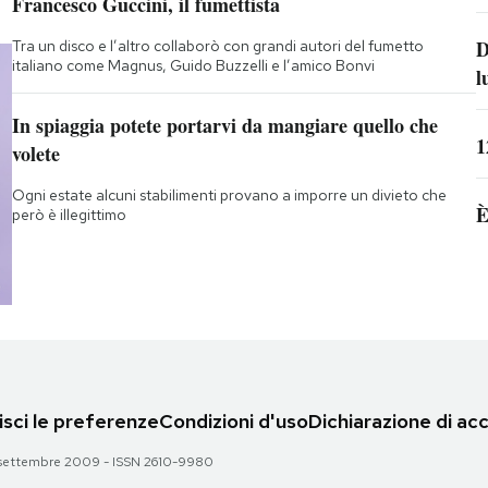
Francesco Guccini, il fumettista
D
Tra un disco e l’altro collaborò con grandi autori del fumetto
italiano come Magnus, Guido Buzzelli e l’amico Bonvi
l
In spiaggia potete portarvi da mangiare quello che
1
volete
Ogni estate alcuni stabilimenti provano a imporre un divieto che
È
però è illegittimo
sci le preferenze
Condizioni d'uso
Dichiarazione di acc
 28 settembre 2009 - ISSN 2610-9980