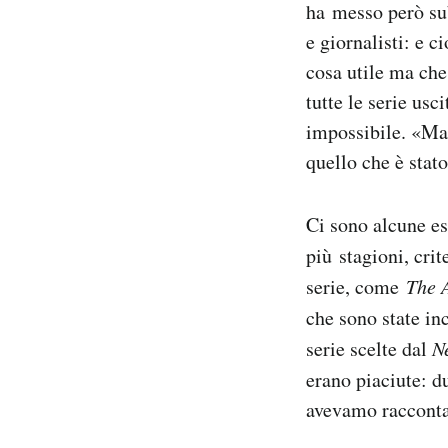
ha messo però sub
Notifiche mobile
e giornalisti: e c
Regala il Post
cosa utile ma che
Hai bisogno di aiuto?
Esci
tutte le serie usc
impossibile. «Ma s
quello che è stat
Ci sono alcune es
più stagioni, crit
serie, come
The 
che sono state i
serie scelte dal
N
erano piaciute: d
avevamo raccontat