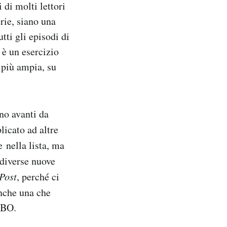
di molti lettori
erie, siano una
ti gli episodi di
, è un esercizio
a più ampia, su
no avanti da
icato ad altre
 nella lista, ma
 diverse nuove
Post
, perché ci
anche una che
HBO.