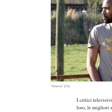
PODCAST
NEWSLETTER
I MIEI PREFERITI
SHOP
CALENDARIO
“Atlanta” (FX)
AREA PERSONALE
I critici televisiv
Area Personale
loro, le migliori
Newsletter