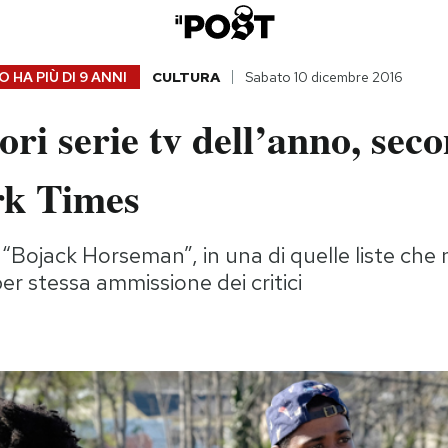
 HA PIÙ DI
9 ANNI
CULTURA
Sabato 10 dicembre 2016
ori serie tv dell’anno, seco
k Times
 “Bojack Horseman”, in una di quelle liste ch
er stessa ammissione dei critici