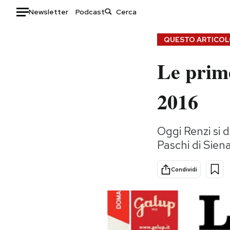
Newsletter
Podcast
Auto
QUESTO ARTICOLO
Le prim
HOME
Italia
Moda
2016
Mondo
Libri
Politica
Consumismi
Oggi Renzi si d
Tecnologia
Storie/Idee
Paschi di Sien
Internet
Ok Boomer!
Scienza
Media
Condividi
Cultura
Europa
Economia
Altrecose
Sport
Mondiali calcio 2026