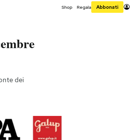
Abbonati
Shop
Regala
icembre
Monte dei