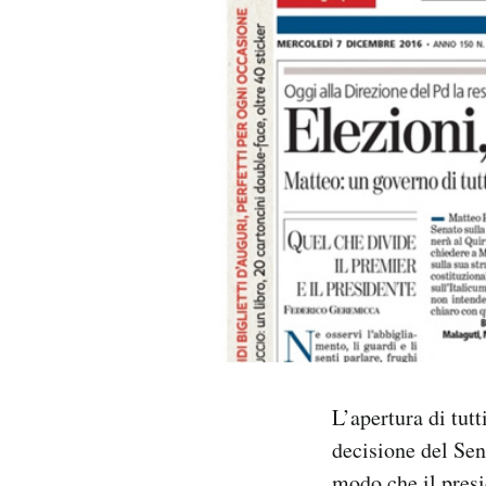
PODCAST
NEWSLETTER
I MIEI PREFERITI
SHOP
CALENDARIO
AREA PERSONALE
L’apertura di tutt
decisione del Sen
Area Personale
Newsletter
modo che il presi