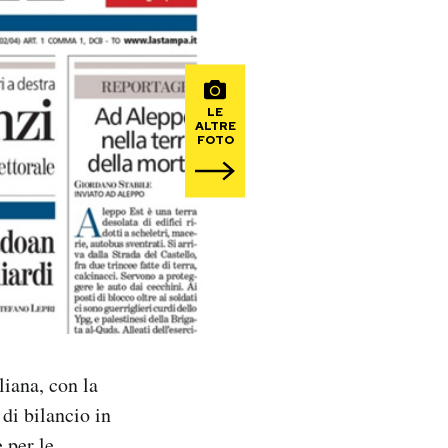
LE
ALTRE
FOTO
liana, con la
di bilancio in
 per le