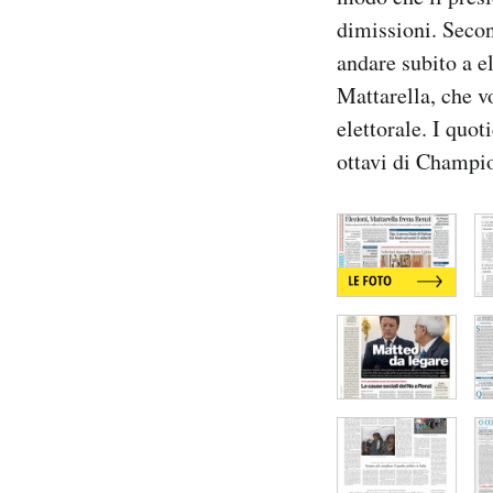
Notifiche mobile
dimissioni. Second
Regala il Post
andare subito a e
Hai bisogno di aiuto?
Mattarella, che v
Esci
elettorale. I quot
ottavi di Champio