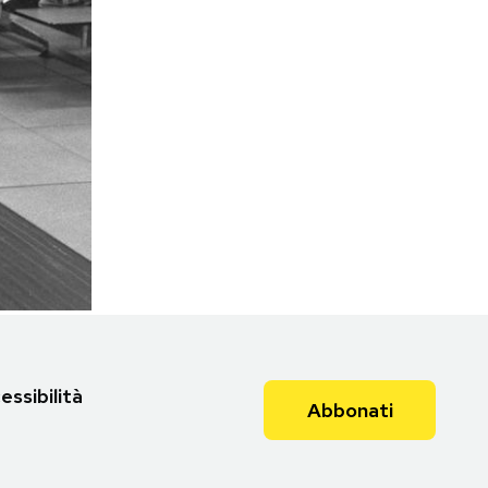
essibilità
Abbonati