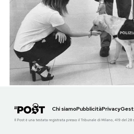
PODCAST
NEWSLETTER
I MIEI PREFERITI
SHOP
CALENDARIO
Chi siamo
Pubblicità
Privacy
Gesti
AREA PERSONALE
Il Post è una testata registrata presso il Tribunale di Milano, 419 del
Area Personale
Newsletter