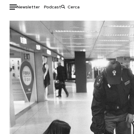
Newsletter
Podcast
Auto
HOME
Italia
Moda
Mondo
Libri
Politica
Consumismi
Tecnologia
Storie/Idee
Internet
Ok Boomer!
Scienza
Media
Cultura
Europa
Economia
Altrecose
Sport
Mondiali calcio 2026