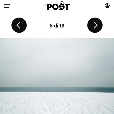
Auto
14 di 18
10 di 18
16 di 18
17 di 18
18 di 18
12 di 18
13 di 18
15 di 18
11 di 18
4 di 18
6 di 18
7 di 18
8 di 18
9 di 18
2 di 18
3 di 18
5 di 18
1 di 18
HOME
Italia
Moda
Mondo
Libri
Politica
Consumismi
Tecnologia
Storie/Idee
Internet
Ok Boomer!
Scienza
Media
Cultura
Europa
Economia
Altrecose
Sport
Mondiali calcio 2026