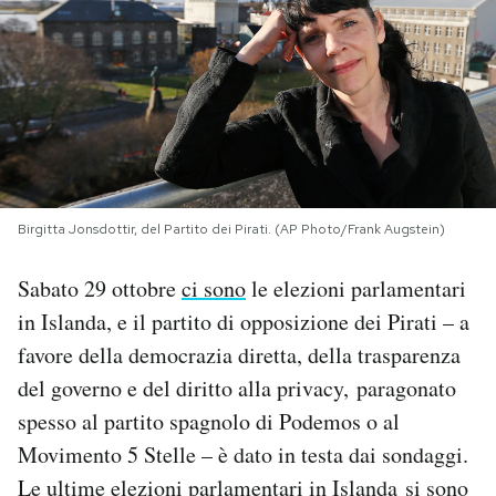
PODCAST
NEWSLETTER
I MIEI PREFERITI
Birgitta Jonsdottir, del Partito dei Pirati. (AP Photo/Frank Augstein)
SHOP
Sabato 29 ottobre
ci sono
le elezioni parlamentari
in Islanda, e il partito di opposizione dei Pirati – a
CALENDARIO
favore della democrazia diretta, della trasparenza
del governo e del diritto alla privacy, paragonato
AREA PERSONALE
spesso al partito spagnolo di Podemos o al
Movimento 5 Stelle – è dato in testa dai sondaggi.
Area Personale
Le ultime elezioni parlamentari in Islanda si sono
Newsletter