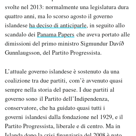
Notifiche mobile
svolte nel 2013: normalmente una legislatura dura
Regala il Post
quattro anni, ma lo scorso agosto il governo
Hai bisogno di aiuto?
islandese
ha deciso di anticiparle
, in seguito allo
Esci
scandalo dei
Panama Papers
che aveva portato alle
dimissioni del primo ministro Sigmundur Davíð
Gunnlaugsson, del Partito Progressista.
L’attuale governo islandese è sostenuto da una
coalizione tra due partiti, com’è avvenuto quasi
sempre nella storia del paese. I due partiti al
governo sono il Partito dell’Indipendenza,
conservatore, che ha guidato quasi tutti i
governi islandesi dalla fondazione nel 1929, e il
Partito Progressista, liberale e di centro. Ma in
Islanda dopo la crisi finanziaria del 2008 è nato,