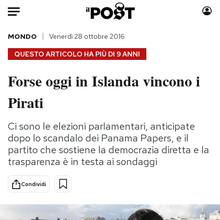
Auto
MONDO
Venerdì 28 ottobre 2016
QUESTO ARTICOLO HA PIÙ DI
9 ANNI
HOME
Forse oggi in Islanda vincono i
Italia
Moda
Pirati
Mondo
Libri
Politica
Consumismi
Ci sono le elezioni parlamentari, anticipate
Tecnologia
Storie/Idee
dopo lo scandalo dei Panama Papers, e il
Internet
Ok Boomer!
partito che sostiene la democrazia diretta e la
Scienza
Media
trasparenza è in testa ai sondaggi
Cultura
Europa
Economia
Altrecose
Condividi
Sport
Mondiali calcio 2026