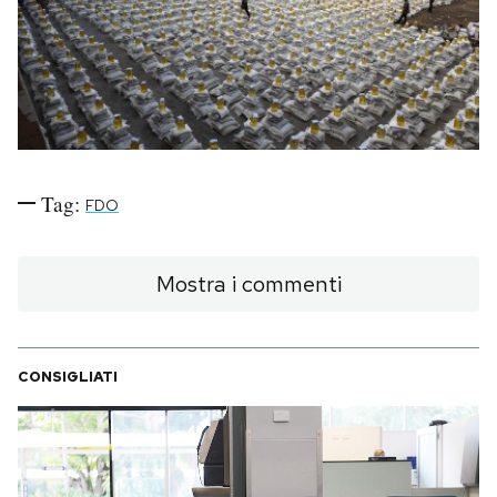
PODCAST
NEWSLETTER
I MIEI PREFERITI
Tag:
FDO
SHOP
Mostra i commenti
CALENDARIO
CONSIGLIATI
AREA PERSONALE
Area Personale
Newsletter