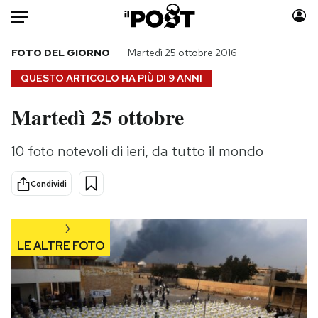
Auto
FOTO DEL GIORNO
Martedì 25 ottobre 2016
QUESTO ARTICOLO HA PIÙ DI
9 ANNI
HOME
Martedì 25 ottobre
Italia
Moda
Mondo
Libri
10 foto notevoli di ieri, da tutto il mondo
Politica
Consumismi
Tecnologia
Storie/Idee
Condividi
Internet
Ok Boomer!
Scienza
Media
Cultura
Europa
Economia
Altrecose
Sport
Mondiali calcio 2026