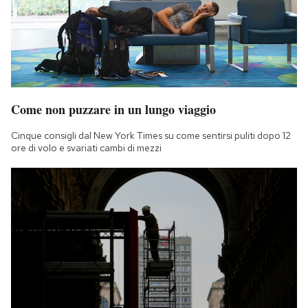
Notifiche mobile
Regala il Post
Hai bisogno di aiuto?
Esci
Come non puzzare in un lungo viaggio
Cinque consigli dal New York Times su come sentirsi puliti dopo 12
ore di volo e svariati cambi di mezzi