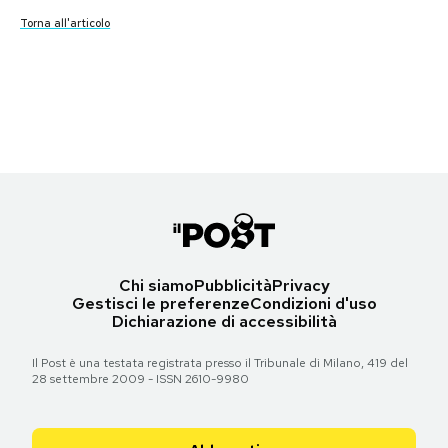
Torna all'articolo
Torna all'articolo
Torna all'articolo
Torna all'articolo
Torna all'articolo
Torna all'articolo
Notifiche mobile
Torna all'articolo
Torna all'articolo
Torna all'articolo
Torna all'articolo
Torna all'articolo
Torna all'articolo
Le prime pagine di venerdì 21 ottobre 2016
Regala il Post
Torna all'articolo
Torna all'articolo
Hai bisogno di aiuto?
Esci
Torna all'articolo
Chi siamo
Pubblicità
Privacy
Gestisci le preferenze
Condizioni d'uso
Dichiarazione di accessibilità
Il Post è una testata registrata presso il Tribunale di Milano, 419 del
28 settembre 2009 - ISSN 2610-9980