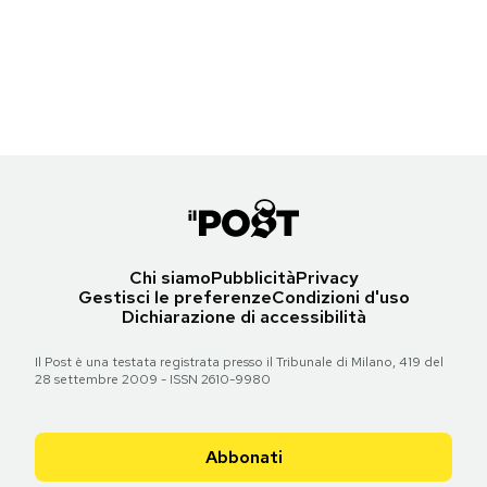
La ministra per le Riforme Maria Elena Boschi (35) alla prima di
The
Notifiche mobile
Young Pope
a Roma, 9 ottobre 2016
Regala il Post
(© Future-Image via ZUMA Press)
Hai bisogno di aiuto?
Torna all'articolo
Esci
Chi siamo
Pubblicità
Privacy
Gestisci le preferenze
Condizioni d'uso
Dichiarazione di accessibilità
Il Post è una testata registrata presso il Tribunale di Milano, 419 del
28 settembre 2009 - ISSN 2610-9980
Abbonati