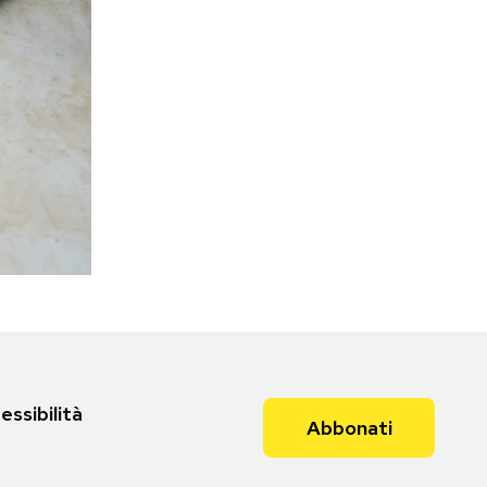
Torna all'articolo
essibilità
Abbonati