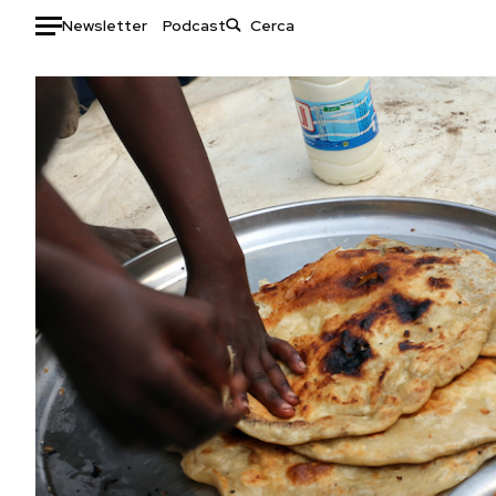
Newsletter
Podcast
Auto
HOME
Italia
Moda
Mondo
Libri
Politica
Consumismi
Tecnologia
Storie/Idee
Internet
Ok Boomer!
Scienza
Media
Cultura
Europa
Economia
Altrecose
Sport
Mondiali calcio 2026