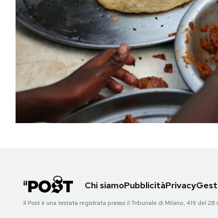
PODCAST
NEWSLETTER
I MIEI PREFERITI
SHOP
CALENDARIO
AREA PERSONALE
Chi siamo
Pubblicità
Privacy
Gesti
Area Personale
Il Post è una testata registrata presso il Tribunale di Milano, 419 del
Newsletter