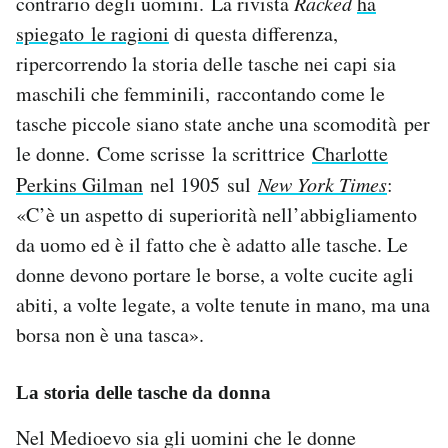
contrario degli uomini. La rivista
Racked
ha
Notifiche mobile
spiegato le ragioni
di questa differenza,
Regala il Post
ripercorrendo la storia delle tasche nei capi sia
Hai bisogno di aiuto?
maschili che femminili, raccontando come le
Esci
tasche piccole siano state anche una scomodità per
le donne. Come scrisse la scrittrice
Charlotte
Perkins Gilman
nel 1905 sul
New York Times
:
«C’è un aspetto di superiorità nell’abbigliamento
da uomo ed è il fatto che è adatto alle tasche. Le
donne devono portare le borse, a volte cucite agli
abiti, a volte legate, a volte tenute in mano, ma una
borsa non è una tasca».
La storia delle tasche da donna
Nel Medioevo sia gli uomini che le donne