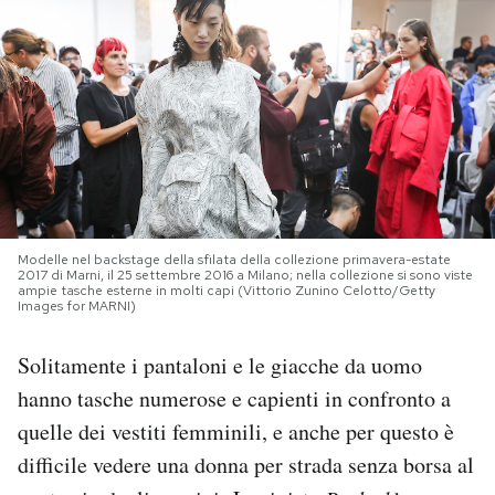
PODCAST
NEWSLETTER
I MIEI PREFERITI
Modelle nel backstage della sfilata della collezione primavera-estate
SHOP
2017 di Marni, il 25 settembre 2016 a Milano; nella collezione si sono viste
ampie tasche esterne in molti capi (Vittorio Zunino Celotto/Getty
Images for MARNI)
CALENDARIO
Solitamente i pantaloni e le giacche da uomo
hanno tasche numerose e capienti in confronto a
AREA PERSONALE
quelle dei vestiti femminili, e anche per questo è
Area Personale
difficile vedere una donna per strada senza borsa al
Newsletter