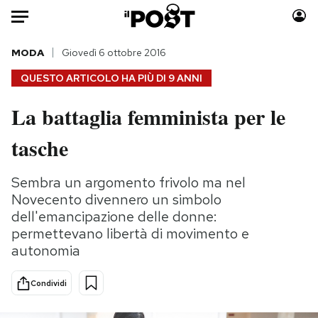
Auto
MODA
Giovedì 6 ottobre 2016
QUESTO ARTICOLO HA PIÙ DI
9 ANNI
HOME
La battaglia femminista per le
Italia
Moda
tasche
Mondo
Libri
Politica
Consumismi
Sembra un argomento frivolo ma nel
Tecnologia
Storie/Idee
Novecento divennero un simbolo
Internet
Ok Boomer!
dell'emancipazione delle donne:
Scienza
Media
permettevano libertà di movimento e
Cultura
Europa
autonomia
Economia
Altrecose
Sport
Mondiali calcio 2026
Condividi