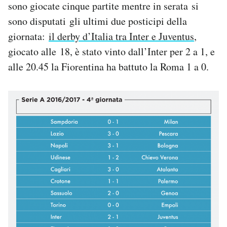
sono giocate cinque partite mentre in serata si
Notifiche mobile
sono disputati gli ultimi due posticipi della
Regala il Post
giornata:
il derby d’Italia tra Inter e Juventus
,
Hai bisogno di aiuto?
Esci
giocato alle 18, è stato vinto dall’Inter per 2 a 1, e
alle 20.45 la Fiorentina ha battuto la Roma 1 a 0.