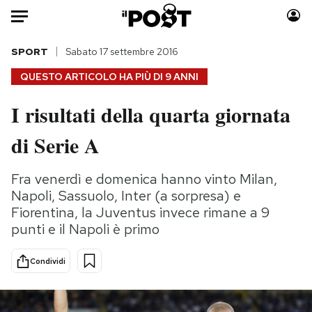
Auto
SPORT
Sabato 17 settembre 2016
QUESTO ARTICOLO HA PIÙ DI
9 ANNI
HOME
I risultati della quarta giornata
Italia
Moda
di Serie A
Mondo
Libri
Politica
Consumismi
Fra venerdì e domenica hanno vinto Milan,
Tecnologia
Storie/Idee
Napoli, Sassuolo, Inter (a sorpresa) e
Internet
Ok Boomer!
Fiorentina, la Juventus invece rimane a 9
Scienza
Media
punti e il Napoli è primo
Cultura
Europa
Economia
Altrecose
Condividi
Sport
Mondiali calcio 2026