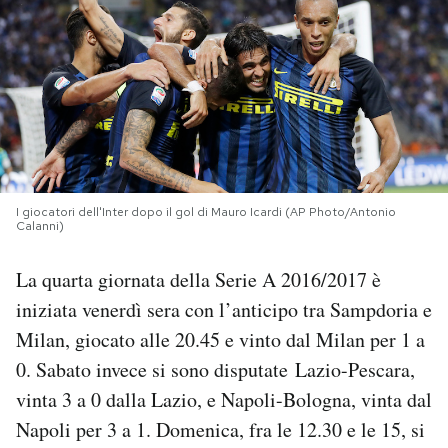
PODCAST
NEWSLETTER
I MIEI PREFERITI
I giocatori dell'Inter dopo il gol di Mauro Icardi (AP Photo/Antonio
Calanni)
SHOP
La quarta giornata della Serie A 2016/2017 è
CALENDARIO
iniziata venerdì sera con l’anticipo tra Sampdoria e
Milan, giocato alle 20.45 e vinto dal Milan per 1 a
0. Sabato invece si sono disputate Lazio-Pescara,
AREA PERSONALE
vinta 3 a 0 dalla Lazio, e Napoli-Bologna, vinta dal
Area Personale
Napoli per 3 a 1. Domenica, fra le 12.30 e le 15, si
Newsletter