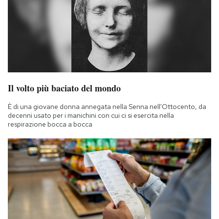
Il volto più baciato del mondo
È di una giovane donna annegata nella Senna nell'Ottocento, da
decenni usato per i manichini con cui ci si esercita nella
respirazione bocca a bocca