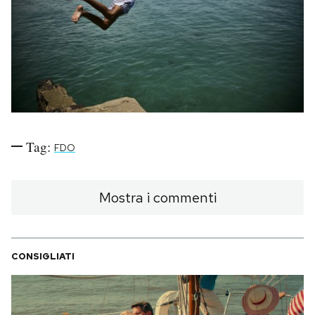
PODCAST
NEWSLETTER
I MIEI PREFERITI
Tag:
FDO
SHOP
Mostra i commenti
CALENDARIO
CONSIGLIATI
AREA PERSONALE
Area Personale
Newsletter