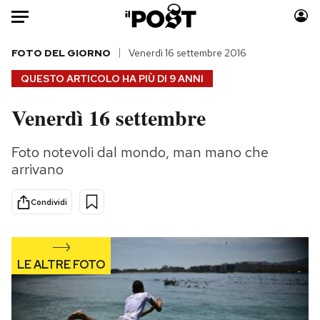
Auto
FOTO DEL GIORNO
Venerdì 16 settembre 2016
QUESTO ARTICOLO HA PIÙ DI
9 ANNI
HOME
Venerdì 16 settembre
Italia
Moda
Mondo
Libri
Foto notevoli dal mondo, man mano che
Politica
Consumismi
arrivano
Tecnologia
Storie/Idee
Internet
Ok Boomer!
Condividi
Scienza
Media
Cultura
Europa
Economia
Altrecose
Sport
Mondiali calcio 2026