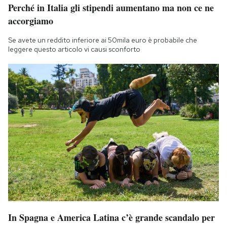
Perché in Italia gli stipendi aumentano ma non ce ne
Notifiche mobile
accorgiamo
Regala il Post
Hai bisogno di aiuto?
Se avete un reddito inferiore ai 50mila euro è probabile che
Esci
leggere questo articolo vi causi sconforto
In Spagna e America Latina c’è grande scandalo per