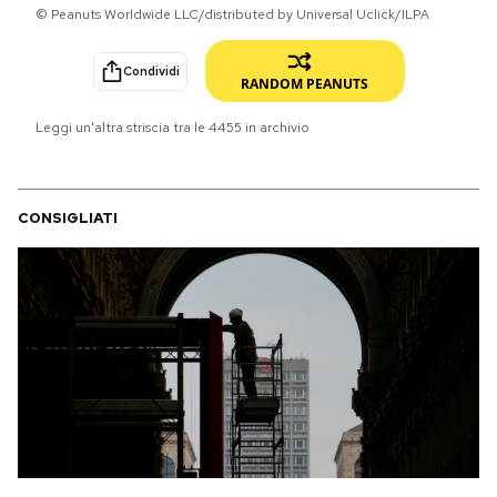
© Peanuts Worldwide LLC/distributed by Universal Uclick/ILPA
PODCAST
Condividi
RANDOM PEANUTS
NEWSLETTER
Leggi un'altra striscia tra le
4455
in archivio
I MIEI PREFERITI
CONSIGLIATI
SHOP
CALENDARIO
AREA PERSONALE
Area Personale
Newsletter