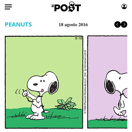
Auto
PEANUTS
18 agosto 2016
HOME
Italia
Moda
Mondo
Libri
Politica
Consumismi
Tecnologia
Storie/Idee
Internet
Ok Boomer!
Scienza
Media
Cultura
Europa
Economia
Altrecose
Sport
Mondiali calcio 2026