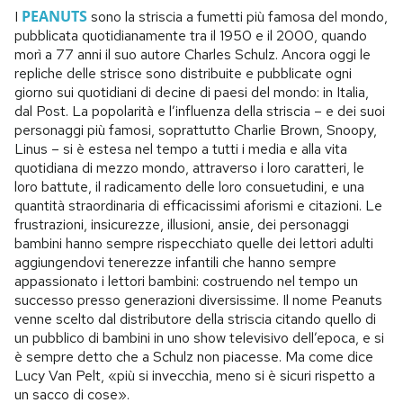
PEANUTS
I
sono la striscia a fumetti più famosa del mondo,
pubblicata quotidianamente tra il 1950 e il 2000, quando
morì a 77 anni il suo autore Charles Schulz. Ancora oggi le
repliche delle strisce sono distribuite e pubblicate ogni
giorno sui quotidiani di decine di paesi del mondo: in Italia,
dal Post. La popolarità e l’influenza della striscia – e dei suoi
personaggi più famosi, soprattutto Charlie Brown, Snoopy,
Linus – si è estesa nel tempo a tutti i media e alla vita
quotidiana di mezzo mondo, attraverso i loro caratteri, le
loro battute, il radicamento delle loro consuetudini, e una
quantità straordinaria di efficacissimi aforismi e citazioni. Le
frustrazioni, insicurezze, illusioni, ansie, dei personaggi
bambini hanno sempre rispecchiato quelle dei lettori adulti
aggiungendovi tenerezze infantili che hanno sempre
appassionato i lettori bambini: costruendo nel tempo un
successo presso generazioni diversissime. Il nome Peanuts
venne scelto dal distributore della striscia citando quello di
un pubblico di bambini in uno show televisivo dell’epoca, e si
è sempre detto che a Schulz non piacesse. Ma come dice
Lucy Van Pelt, «più si invecchia, meno si è sicuri rispetto a
un sacco di cose».