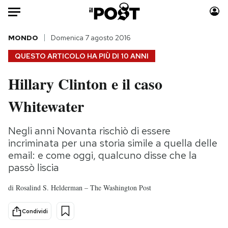
Auto
MONDO
Domenica 7 agosto 2016
QUESTO ARTICOLO HA PIÙ DI
10 ANNI
HOME
Hillary Clinton e il caso
Italia
Moda
Whitewater
Mondo
Libri
Politica
Consumismi
Negli anni Novanta rischiò di essere
Tecnologia
Storie/Idee
incriminata per una storia simile a quella delle
Internet
Ok Boomer!
email: e come oggi, qualcuno disse che la
Scienza
Media
passò liscia
Cultura
Europa
di
Rosalind S. Helderman – The Washington Post
Economia
Altrecose
Sport
Mondiali calcio 2026
Condividi