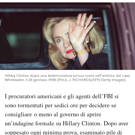
PODCAST
NEWSLETTER
I MIEI PREFERITI
SHOP
Hillary Clinton dopo una testimonianza sul suo ruolo nell'ambito del caso
Whitewater, il 26 gennaio 1996 (PAUL J. RICHARDS/AFP/Getty Images)
CALENDARIO
I procuratori americani e gli agenti dell’FBI si
sono tormentati per sedici ore per decidere se
AREA PERSONALE
consigliare o meno al governo di aprire
un’indagine formale su Hillary Clinton.
Dopo aver
Area Personale
soppesato ogni minima prova, esaminato pile di
Newsletter