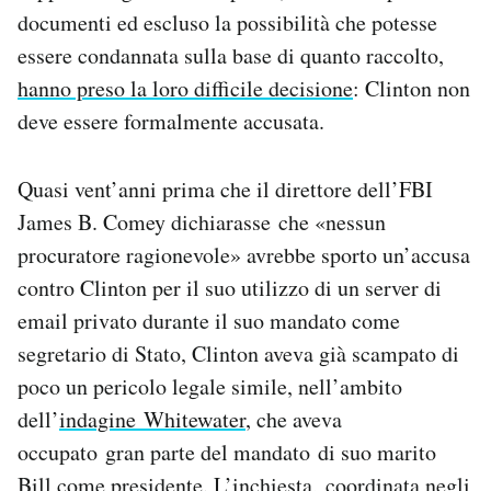
Notifiche mobile
documenti ed escluso la possibilità che potesse
Regala il Post
essere condannata sulla base di quanto raccolto,
Hai bisogno di aiuto?
hanno preso la loro difficile decisione
: Clinton non
Esci
deve essere formalmente accusata.
Quasi vent’anni prima che il direttore dell’FBI
James B. Comey dichiarasse che «nessun
procuratore ragionevole» avrebbe sporto un’accusa
contro Clinton per il suo utilizzo di un server di
email privato durante il suo mandato come
segretario di Stato, Clinton aveva già scampato di
poco un pericolo legale simile, nell’ambito
dell’
indagine Whitewater
, che aveva
occupato gran parte del mandato di suo marito
Bill come presidente. L’inchiesta, coordinata negli