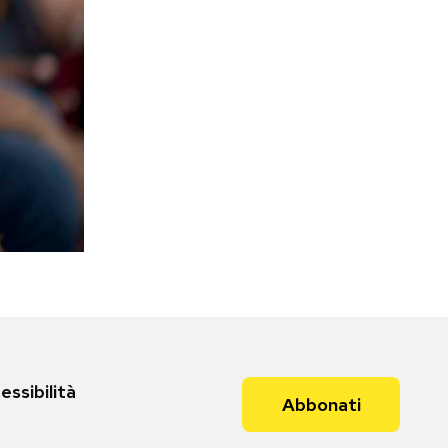
essibilità
Abbonati