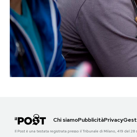
PODCAST
NEWSLETTER
I MIEI PREFERITI
SHOP
CALENDARIO
AREA PERSONALE
Chi siamo
Pubblicità
Privacy
Gesti
Area Personale
Il Post è una testata registrata presso il Tribunale di Milano, 419 del
Newsletter