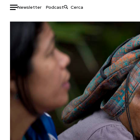
Newsletter
Podcast
Auto
HOME
Italia
Moda
Mondo
Libri
Politica
Consumismi
Tecnologia
Storie/Idee
Internet
Ok Boomer!
Scienza
Media
Cultura
Europa
Economia
Altrecose
Sport
Mondiali calcio 2026