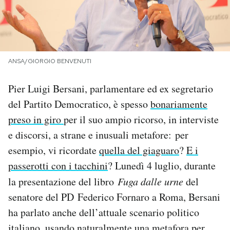
PODCAST
NEWSLETTER
ANSA/GIORGIO BENVENUTI
Pier Luigi Bersani, parlamentare ed ex segretario
I MIEI PREFERITI
del Partito Democratico, è spesso
bonariamente
preso in giro
per il suo ampio ricorso, in interviste
SHOP
e discorsi, a strane e inusuali metafore: per
esempio, vi ricordate
quella del giaguaro
?
E i
CALENDARIO
passerotti con i tacchini
? Lunedì 4 luglio, durante
la presentazione del libro
Fuga dalle urne
del
AREA PERSONALE
senatore del PD Federico Fornaro a Roma, Bersani
ha parlato anche dell’attuale scenario politico
Area Personale
Newsletter
italiano, usando naturalmente una metafora per