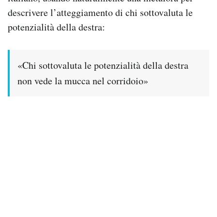
Notifiche mobile
descrivere l’atteggiamento di chi sottovaluta le
Regala il Post
potenzialità della destra:
Hai bisogno di aiuto?
Esci
«Chi sottovaluta le potenzialità della destra
non vede la mucca nel corridoio»