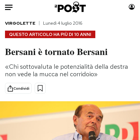
Auto
VIRGOLETTE
Lunedì 4 luglio 2016
QUESTO ARTICOLO HA PIÙ DI
10 ANNI
HOME
Bersani è tornato Bersani
Italia
Moda
Mondo
Libri
«Chi sottovaluta le potenzialità della destra
Politica
Consumismi
non vede la mucca nel corridoio»
Tecnologia
Storie/Idee
Internet
Ok Boomer!
Condividi
Scienza
Media
Cultura
Europa
Economia
Altrecose
Sport
Mondiali calcio 2026