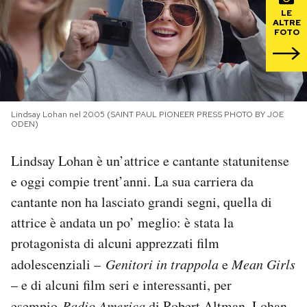
LE
ALTRE
PODCAST
FOTO
NEWSLETTER
Lindsay Lohan nel 2005 (SAINT PAUL PIONEER PRESS PHOTO BY JOE
I MIEI PREFERITI
ODEN)
Lindsay Lohan è un’attrice e cantante statunitense
SHOP
e oggi compie trent’anni. La sua carriera da
cantante non ha lasciato grandi segni, quella di
CALENDARIO
attrice è andata un po’ meglio: è stata la
protagonista di alcuni apprezzati film
AREA PERSONALE
adolescenziali –
Genitori in trappola
e
Mean Girls
– e di alcuni film seri e interessanti, per
Area Personale
Newsletter
esempio
Radio America
di Robert Altman. Lohan