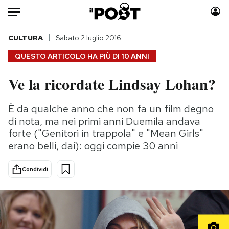
Auto
CULTURA
Sabato 2 luglio 2016
QUESTO ARTICOLO HA PIÙ DI
10 ANNI
HOME
Ve la ricordate Lindsay Lohan?
Italia
Moda
Mondo
Libri
È da qualche anno che non fa un film degno
Politica
Consumismi
di nota, ma nei primi anni Duemila andava
Tecnologia
Storie/Idee
forte ("Genitori in trappola" e "Mean Girls"
erano belli, dai): oggi compie 30 anni
Internet
Ok Boomer!
Scienza
Media
Condividi
Cultura
Europa
Economia
Altrecose
Sport
Mondiali calcio 2026