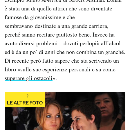
Notifiche mobile
è stata una di quelle attrici che sono diventate
Regala il Post
famose da giovanissime e che
Hai bisogno di aiuto?
sembravano destinate a una grande carriera,
Esci
perché sanno recitare piuttosto bene. Invece ha
avuto diversi problemi – dovuti perlopiù all’alcol –
ed è da un po’ di anni che non combina un granché.
Di recente però fatto sapere che sta scrivendo un
libro «
sulle sue esperienze personali e su come
superare gli ostacoli
».