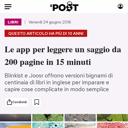
Auto
LIBRI
Venerdì 24 giugno 2016
QUESTO ARTICOLO HA PIÙ DI
10 ANNI
HOME
Le app per leggere un saggio da
Italia
Moda
Mondo
Libri
200 pagine in 15 minuti
Politica
Consumismi
Tecnologia
Storie/Idee
Blinkist e Joosr offrono versioni bignami di
Internet
Ok Boomer!
centinaia di libri in inglese per imparare e
capire cose complicate in modo semplice
Scienza
Media
Cultura
Europa
Condividi
Economia
Altrecose
Sport
Mondiali calcio 2026