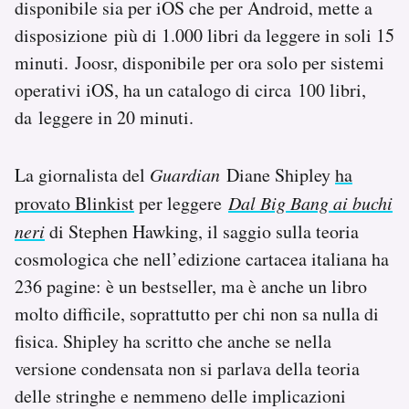
disponibile sia per iOS che per Android, mette a
Notifiche mobile
disposizione più di 1.000 libri da leggere in soli 15
Regala il Post
minuti. Joosr, disponibile per ora solo per sistemi
Hai bisogno di aiuto?
Esci
operativi iOS, ha un catalogo di circa 100 libri,
da leggere in 20 minuti.
La giornalista del
Guardian
Diane Shipley
ha
provato Blinkist
per leggere
Dal Big Bang ai buchi
neri
di Stephen Hawking, il saggio sulla teoria
cosmologica che nell’edizione cartacea italiana ha
236 pagine: è un bestseller, ma è anche un libro
molto difficile, soprattutto per chi non sa nulla di
fisica. Shipley ha scritto che anche se nella
versione condensata non si parlava della teoria
delle stringhe e nemmeno delle implicazioni