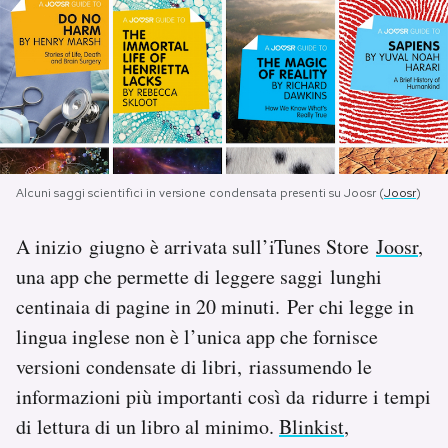
PODCAST
NEWSLETTER
I MIEI PREFERITI
Alcuni saggi scientifici in versione condensata presenti su Joosr (
Joosr
)
SHOP
A inizio giugno è arrivata sull’iTunes Store
Joosr
,
una app che permette di leggere saggi lunghi
centinaia di pagine in 20 minuti. Per chi legge in
CALENDARIO
lingua inglese non è l’unica app che fornisce
versioni condensate di libri, riassumendo le
AREA PERSONALE
informazioni più importanti così da ridurre i tempi
Area Personale
di lettura di un libro al minimo.
Blinkist
,
Newsletter