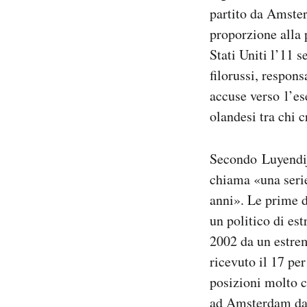
partito da Amster
proporzione alla 
Stati Uniti l’11 
filorussi, respon
accuse verso l’es
olandesi tra chi c
Secondo Luyendijk
chiama «una serie
anni». Le prime d
un politico di es
2002 da un estrem
ricevuto il 17 pe
posizioni molto c
ad Amsterdam da 