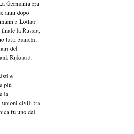
 La Germania era
ue anni dopo
nsmann e Lothar
finale la Russia,
o tutti bianchi,
nari del
rank Rijkaard.
isti e
e più
e la
 unioni civili tra
nica fu uno dei