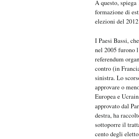
A questo, spiega 
formazione di est
elezioni del 2012 
I Paesi Bassi, ch
nel 2005 furono l
referendum organi
contro (in Francia
sinistra. Lo scor
approvare o meno
Europea e Ucraina.
approvato dal Pa
destra, ha raccol
sottoporre il trat
cento degli eletto