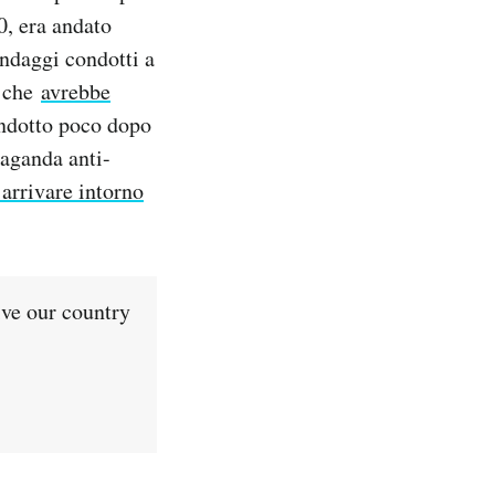
0, era andato
ondaggi condotti a
o che
avrebbe
ondotto poco dopo
paganda anti-
 arrivare intorno
ive our country