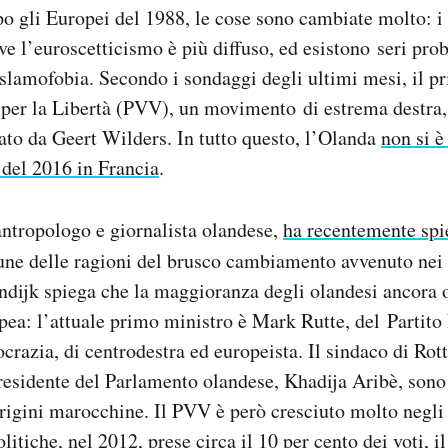
o gli Europei del 1988, le cose sono cambiate molto: i
ove l’euroscetticismo è più diffuso, ed esistono seri pro
slamofobia. Secondo i sondaggi degli ultimi mesi, il pr
o per la Libertà (PVV), un movimento di estrema destra
ato da Geert Wilders. In tutto questo, l’Olanda
non si è
 del 2016 in Francia
.
antropologo e giornalista olandese,
ha recentemente spi
ne delle ragioni del brusco cambiamento avvenuto nei 
ndijk spiega che la maggioranza degli olandesi ancora o
ea: l’attuale primo ministro è Mark Rutte, del Partito 
crazia, di centrodestra ed europeista. Il sindaco di R
residente del Parlamento olandese, Khadija Aribè, son
igini marocchine. Il PVV è però cresciuto molto negli 
litiche, nel 2012, prese circa il 10 per cento dei voti, il