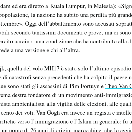
dam ed era diretto a Kuala Lumpur, in Malesia): «Signi
popolazione, la nazione ha subito una perdita più grande
settembre». Oggi dell’abbattimento sono accusati soprattu
sabili secondo tantissimi documenti e prove, ma ci sono s
ercito ucraino: una condizione che ha contribuito alla d
rede a una versione e chi all’altra.
, quella del volo MH17 è stato solo l’ultimo episodio 
 di catastrofi senza precedenti che ha colpito il paese n
ue sono stati gli assassini di Pim Fortuyn e
Theo Van 
trema destra fondatore di un movimento anti-immigrazio
ista ambientalista alla vigilia delle elezioni, alle qual
r cento dei voti. Van Gogh era invece un regista e intell
ritiche verso l’immigrazione e l’Islam in generale: fu 
un uomo di 26 anni di origini marocchine, che lo avvic