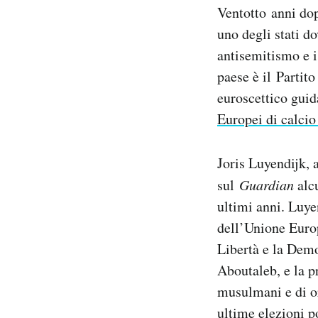
Ventotto anni dop
uno degli stati d
antisemitismo e i
paese è il Partit
euroscettico guid
Europei di calcio
Joris Luyendijk, 
sul
Guardian
alcu
ultimi anni. Luye
dell’Unione Europ
Libertà e la Demo
Aboutaleb, e la p
musulmani e di or
ultime elezioni po