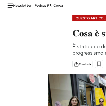
Newsletter
Podcast
Auto
QUESTO ARTICOLO
Cosa è s
HOME
Italia
Moda
È stato uno de
Mondo
Libri
progressismo e
Politica
Consumismi
Tecnologia
Storie/Idee
Condividi
Internet
Ok Boomer!
Scienza
Media
Cultura
Europa
Economia
Altrecose
Sport
Mondiali calcio 2026