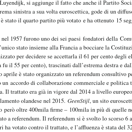
Luyendijk, si aggiunge il fatto che anche il Partito Soci
rema sinistra a sua volta euroscettica, gode di un diffus
è stato il quarto partito più votato e ha ottenuto 15 seg
e nel 1957 furono uno dei sei paesi fondatori della Com
’unico stato insieme alla Francia a bocciare la Costituz
zzato per decidere se accettarla il 61 per cento degli el
 fu il 55 per cento), trascinati dall’estrema destra e da
so aprile è stato organizzato un referendum consultivo p
 un accordo di collaborazione commerciale e politica 
 Il trattato era già in vigore dal 2014 a livello europeo
rlamento olandese nel 2015.
GeenStijl
, un sito euroscet
to però oltre 400mila firme – 100mila in più di quelle n
tato a referendum. Il referendum si è svolto lo scorso 6 a
ri ha votato contro il trattato, e l’affluenza è stata del 3