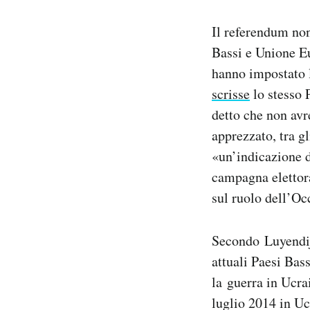
Il referendum non 
Bassi e Unione Eu
hanno impostato l
scrisse
lo stesso 
detto che non avr
apprezzato, tra g
«un’indicazione d
campagna elettora
sul ruolo dell’Oc
Secondo Luyendijk
attuali Paesi Bas
la guerra in Ucrai
luglio 2014 in Uc