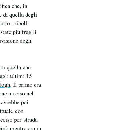
fica che, in
 di quella degli
tto i ribelli
tate più fragili
ivisione degli
di quella che
egli ultimi 15
Gogh
. Il primo era
ne, ucciso nel
i avrebbe poi
ettuale con
ucciso per strada
inò mentre era in