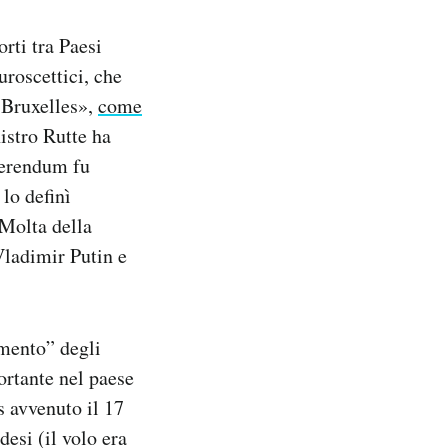
orti tra Paesi
uroscettici, che
 Bruxelles»,
come
istro Rutte ha
eferendum fu
lo definì
 Molta della
Vladimir Putin e
amento” degli
ortante nel paese
 avvenuto il 17
esi (il volo era