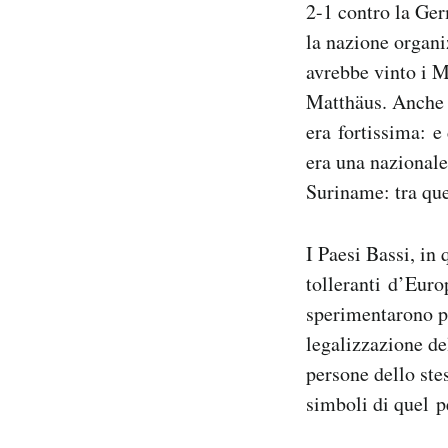
2-1 contro la Ger
Notifiche mobile
la nazione organi
Regala il Post
avrebbe vinto i 
Hai bisogno di aiuto?
Esci
Matthäus. Anche l
era fortissima: e
era una nazionale 
Suriname: tra que
I Paesi Bassi, in 
tolleranti d’Europ
sperimentarono po
legalizzazione del
persone dello ste
simboli di quel p