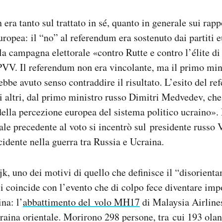
era tanto sul trattato in sé, quanto in generale sui rapp
ropea: il “no” al referendum era sostenuto dai partiti e
a campagna elettorale «contro Rutte e contro l’élite di
PVV. Il referendum non era vincolante, ma il primo min
ebbe avuto senso contraddire il risultato. L’esito del r
li altri, dal primo ministro russo Dimitri Medvedev, che 
ella percezione europea del sistema politico ucraino».
le precedente al voto si incentrò sul presidente russo 
cidente nella guerra tra Russia e Ucraina.
, uno dei motivi di quello che definisce il “disorient
si coincide con l’evento che di colpo fece diventare imp
na: l’
abbattimento del volo MH17
di Malaysia Airlines
raina orientale. Morirono 298 persone, tra cui 193 oland