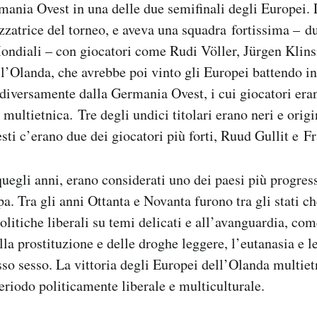
mania Ovest in una delle due semifinali degli Europei.
zzatrice del torneo, e aveva una squadra fortissima – d
Mondiali – con giocatori come Rudi Völler, Jürgen Kli
’Olanda, che avrebbe poi vinto gli Europei battendo in 
 diversamente dalla Germania Ovest, i cui giocatori eran
multietnica. Tre degli undici titolari erano neri e origi
sti c’erano due dei giocatori più forti, Ruud Gullit e F
quegli anni, erano considerati uno dei paesi più progress
a. Tra gli anni Ottanta e Novanta furono tra gli stati ch
litiche liberali su temi delicati e all’avanguardia, com
la prostituzione e delle droghe leggere, l’eutanasia e le
sso sesso. La vittoria degli Europei dell’Olanda multiet
eriodo politicamente liberale e multiculturale.