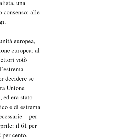
alista, una
o consenso: alle
gi.
unità europea,
ione europea: al
ettori votò
ll’estrema
er decidere se
tra Unione
, ed era stato
tico e di estrema
ecessarie – per
prile: il 61 per
2 per cento.