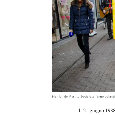
PODCAST
NEWSLETTER
I MIEI PREFERITI
SHOP
CALENDARIO
AREA PERSONALE
Membri del Partito Socialista fanno volan
Area Personale
Il 21 giugno 1988
Newsletter