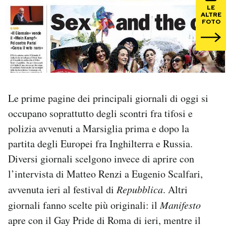
LE
ALTRE
PODCAST
FOTO
NEWSLETTER
I MIEI PREFERITI
Le prime pagine dei principali giornali di oggi si
occupano soprattutto degli scontri fra tifosi e
SHOP
polizia avvenuti a Marsiglia prima e dopo la
partita degli Europei fra Inghilterra e Russia.
CALENDARIO
Diversi giornali scelgono invece di aprire con
l’intervista di Matteo Renzi a Eugenio Scalfari,
AREA PERSONALE
avvenuta ieri al festival di
Repubblica
. Altri
giornali fanno scelte più originali: il
Manifesto
Area Personale
apre con il Gay Pride di Roma di ieri, mentre il
Newsletter