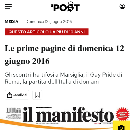
Auto
MEDIA
Domenica 12 giugno 2016
QUESTO ARTICOLO HA PIÙ DI
10 ANNI
HOME
Le prime pagine di domenica 12
Italia
Moda
giugno 2016
Mondo
Libri
Politica
Consumismi
Gli scontri fra tifosi a Marsiglia, il Gay Pride di
Tecnologia
Storie/Idee
Roma, la partita dell'Italia di domani
Internet
Ok Boomer!
Scienza
Media
Condividi
Cultura
Europa
Economia
Altrecose
Sport
Mondiali calcio 2026