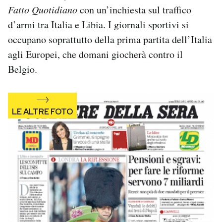
Fatto Quotidiano
con un’inchiesta sul traffico
Notifiche mobile
Regala il Post
d’armi tra Italia e Libia. I giornali sportivi si
Hai bisogno di aiuto?
occupano soprattutto della prima partita dell’Italia
Esci
agli Europei, che domani giocherà contro il
Belgio.