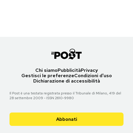
La torre Eiffel di Parigi al Tobu World Square di Nikko, Giappone
Notifiche mobile
(Carl Court/Getty Images)
Regala il Post
Hai bisogno di aiuto?
Torna all'articolo
Esci
Chi siamo
Pubblicità
Privacy
Gestisci le preferenze
Condizioni d'uso
Dichiarazione di accessibilità
Il Post è una testata registrata presso il Tribunale di Milano, 419 del
28 settembre 2009 - ISSN 2610-9980
Abbonati