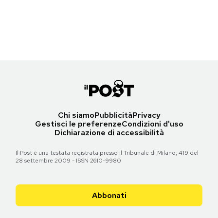
La torre Eiffel di Parigi al Tobu World Square di Nikko, Giappone
Notifiche mobile
(Carl Court/Getty Images)
Regala il Post
Hai bisogno di aiuto?
Torna all'articolo
Esci
Chi siamo
Pubblicità
Privacy
Gestisci le preferenze
Condizioni d'uso
Dichiarazione di accessibilità
Il Post è una testata registrata presso il Tribunale di Milano, 419 del
28 settembre 2009 - ISSN 2610-9980
Abbonati