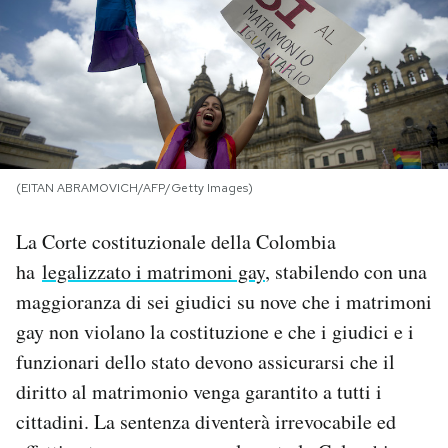
PODCAST
NEWSLETTER
I MIEI PREFERITI
(EITAN ABRAMOVICH/AFP/Getty Images)
La Corte costituzionale della Colombia
SHOP
ha
legalizzato i matrimoni gay
, stabilendo con una
maggioranza di sei giudici su nove che i matrimoni
CALENDARIO
gay non violano la costituzione e che i giudici e i
funzionari dello stato devono assicurarsi che il
AREA PERSONALE
diritto al matrimonio venga garantito a tutti i
Area Personale
cittadini. La sentenza diventerà irrevocabile ed
Newsletter