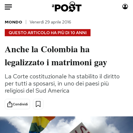
Auto
MONDO
Venerdì 29 aprile 2016
QUESTO ARTICOLO HA PIÙ DI
10 ANNI
HOME
Anche la Colombia ha
Italia
Moda
legalizzato i matrimoni gay
Mondo
Libri
Politica
Consumismi
La Corte costituzionale ha stabilito il diritto
Tecnologia
Storie/Idee
per tutti a sposarsi, in uno dei paesi più
Internet
Ok Boomer!
religiosi del Sud America
Scienza
Media
Cultura
Europa
Condividi
Economia
Altrecose
Sport
Mondiali calcio 2026