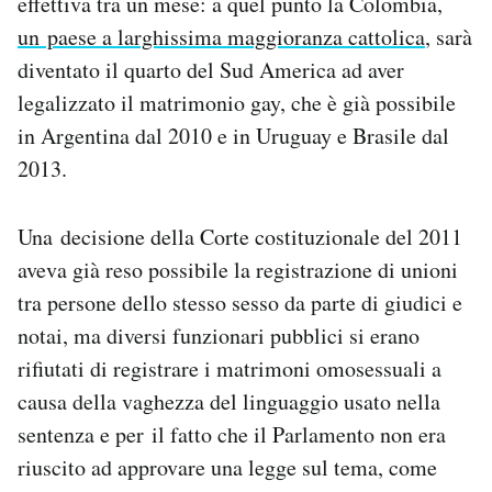
effettiva tra un mese: a quel punto la Colombia,
Notifiche mobile
un paese a larghissima maggioranza cattolica
, sarà
Regala il Post
diventato il quarto del Sud America ad aver
Hai bisogno di aiuto?
legalizzato il matrimonio gay, che è già possibile
Esci
in Argentina dal 2010 e in Uruguay e Brasile dal
2013.
Una decisione della Corte costituzionale del 2011
aveva già reso possibile la registrazione di unioni
tra persone dello stesso sesso da parte di giudici e
notai, ma diversi funzionari pubblici si erano
rifiutati di registrare i matrimoni omosessuali a
causa della vaghezza del linguaggio usato nella
sentenza e per il fatto che il Parlamento non era
riuscito ad approvare una legge sul tema, come