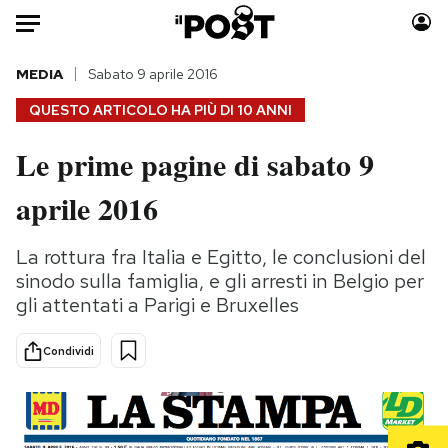
Auto
MEDIA
Sabato 9 aprile 2016
QUESTO ARTICOLO HA PIÙ DI
10 ANNI
HOME
Le prime pagine di sabato 9
Italia
Moda
aprile 2016
Mondo
Libri
Politica
Consumismi
La rottura fra Italia e Egitto, le conclusioni del
Tecnologia
Storie/Idee
sinodo sulla famiglia, e gli arresti in Belgio per
Internet
Ok Boomer!
gli attentati a Parigi e Bruxelles
Scienza
Media
Cultura
Europa
Condividi
Economia
Altrecose
Sport
Mondiali calcio 2026