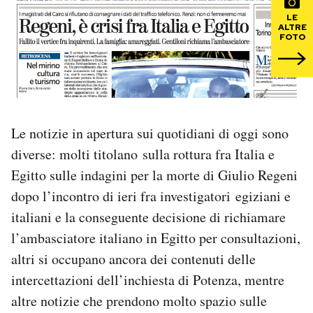
LE
ALTRE
PODCAST
FOTO
NEWSLETTER
I MIEI PREFERITI
Le notizie in apertura sui quotidiani di oggi sono
diverse: molti titolano sulla rottura fra Italia e
SHOP
Egitto sulle indagini per la morte di Giulio Regeni
dopo l’incontro di ieri fra investigatori egiziani e
CALENDARIO
italiani e la conseguente decisione di richiamare
l’ambasciatore italiano in Egitto per consultazioni,
altri si occupano ancora dei contenuti delle
AREA PERSONALE
intercettazioni dell’inchiesta di Potenza, mentre
Area Personale
altre notizie che prendono molto spazio sulle
Newsletter