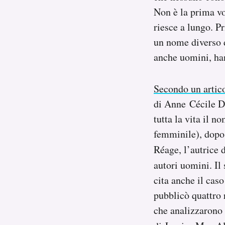
Notifiche mobile
Non è la prima vo
Regala il Post
riesce a lungo. 
Hai bisogno di aiuto?
un nome diverso d
Esci
anche uomini, han
Secondo un artic
di Anne Cécile De
tutta la vita il 
femminile), dopo 
Réage, l’autrice
autori uomini. I
cita anche il cas
pubblicò quattro 
che analizzarono l