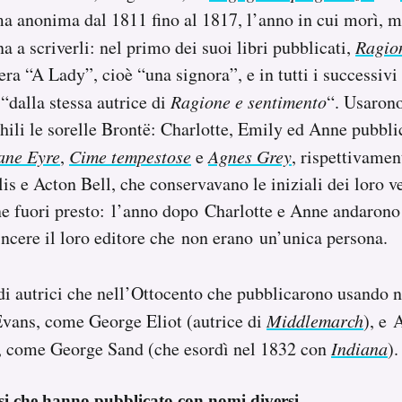
ma anonima dal 1811 fino al 1817, l’anno in cui morì, m
a a scriverli: nel primo dei suoi libri pubblicati,
Ragio
era “A Lady”, cioè “una signora”, e in tutti i successivi 
 “dalla stessa autrice di
Ragione e sentimento
“. Usaron
li le sorelle Brontë: Charlotte, Emily ed Anne pubbli
ane Eyre
,
Cime tempestose
e
Agnes Grey
, rispettivame
lis e Acton Bell, che conservavano le iniziali dei loro v
ne fuori presto: l’anno dopo Charlotte e Anne andarono
ncere il loro editore che non erano un’unica persona.
ndi autrici che nell’Ottocento che pubblicarono usando
ans, come George Eliot (autrice di
Middlemarch
), e 
 come George Sand (che esordì nel 1832 con
Indiana
).
osi che hanno pubblicato con nomi diversi