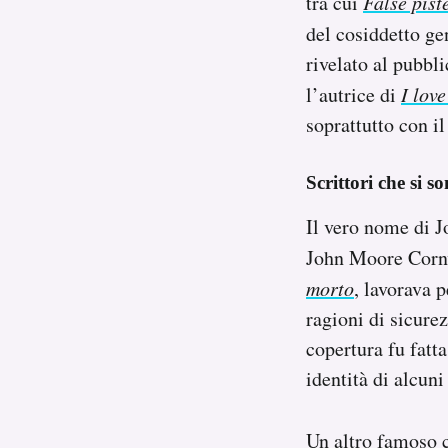
tra cui
False pist
del cosiddetto ge
rivelato al pubbl
l’autrice di
I lov
soprattutto con il
Scrittori che si s
Il vero nome di J
John Moore Cornw
morto
, lavorava p
ragioni di sicure
copertura fu fatt
identità di alcuni
Un altro famoso c