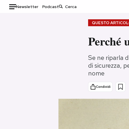
Newsletter
Podcast
Auto
QUESTO ARTICOLO
HOME
Perché u
Italia
Moda
Se ne riparla d
Mondo
Libri
di sicurezza, 
Politica
Consumismi
nome
Tecnologia
Storie/Idee
Internet
Ok Boomer!
Condividi
Scienza
Media
Cultura
Europa
Economia
Altrecose
Sport
Mondiali calcio 2026