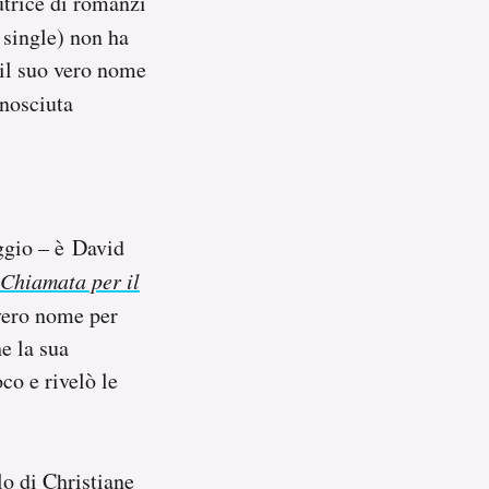
utrice di romanzi
 single) non ha
 il suo vero nome
nosciuta
aggio – è David
Chiamata per il
 vero nome per
e la sua
co e rivelò le
lo di Christiane