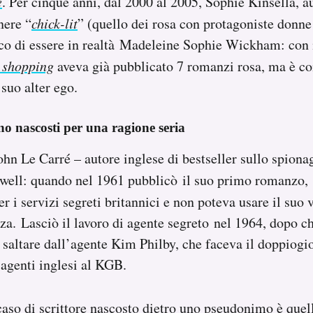
e
. Per cinque anni, dal 2000 al 2005, Sophie Kinsella, a
nere “
chick-lit
” (quello dei rosa con protagoniste donne
ico di essere in realtà Madeleine Sophie Wickham: con
e shopping
aveva già pubblicato 7 romanzi rosa, ma è co
 suo alter ego.
ono nascosti per una ragione seria
ohn Le Carré – autore inglese di bestseller sullo spion
ell: quando nel 1961 pubblicò il suo primo romanzo,
er i servizi segreti britannici e non poteva usare il suo
zza. Lasciò il lavoro di agente segreto nel 1964, dopo ch
a saltare dall’agente Kim Philby, che faceva il doppiogio
 agenti inglesi al KGB.
aso di scrittore nascosto dietro uno pseudonimo è quel