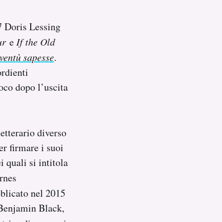
07 Doris Lessing
ur
e
If the Old
ventù sapesse
.
ordienti
poco dopo l’uscita
etterario diverso
r firmare i suoi
 quali si intitola
arnes
bblicato nel 2015
 Benjamin Black,