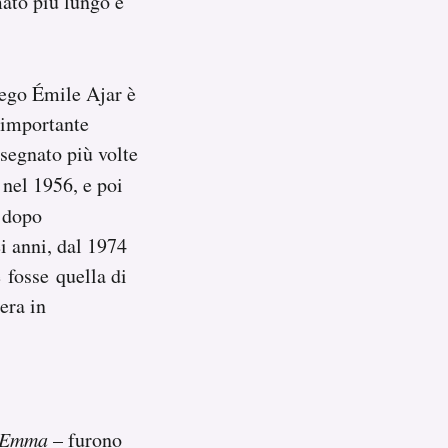
mato più lungo è
 ego Émile Ajar è
ù importante
segnato più volte
nel 1956, e poi
o dopo
ei anni, dal 1974
 fosse quella di
era in
Emma
– furono