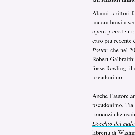
Alcuni scrittori 
ancora bravi a sc
opere precedenti;
caso più recente è
Potter
, che nel 2
Robert Galbraith:
fosse Rowling, il 
pseudonimo.
Anche l’autore a
pseudonimo. Tra la
romanzi che usci
L’occhio del male
libreria
di Washi