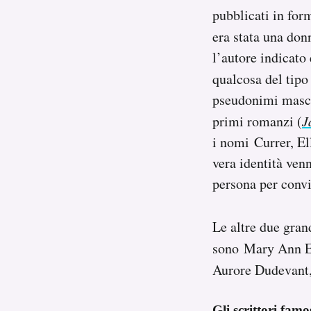
pubblicati in for
era stata una donn
l’autore indicato 
qualcosa del tipo
pseudonimi maschi
primi romanzi (
J
i nomi Currer, El
vera identità ven
persona per convi
Le altre due gra
sono Mary Ann Ev
Aurore Dudevant,
Gli scrittori fam