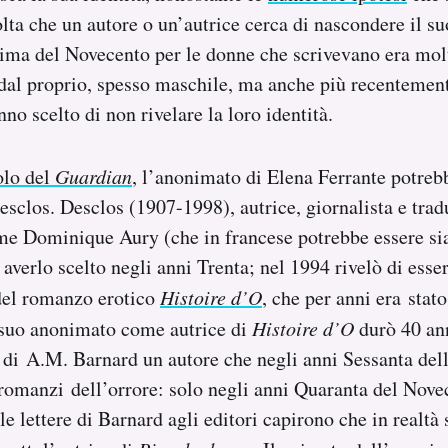
lta che un autore o un’autrice cerca di nascondere il s
Prima del Novecento per le donne che scrivevano era mo
al proprio, spesso maschile, ma anche più recentemente
no scelto di non rivelare la loro identità.
olo del
Guardian
, l’anonimato di Elena Ferrante potreb
sclos. Desclos (1907-1998), autrice, giornalista e tradu
nome Dominique Aury (che in francese potrebbe essere s
averlo scelto negli anni Trenta; nel 1994 rivelò di ess
 del romanzo erotico
Histoire d’O
, che per anni era stato
l suo anonimato come autrice di
Histoire d’O
durò 40 ann
o di A.M. Barnard un autore che negli anni Sessanta del
romanzi dell’orrore: solo negli anni Quaranta del Novec
e lettere di Barnard agli editori capirono che in realtà s