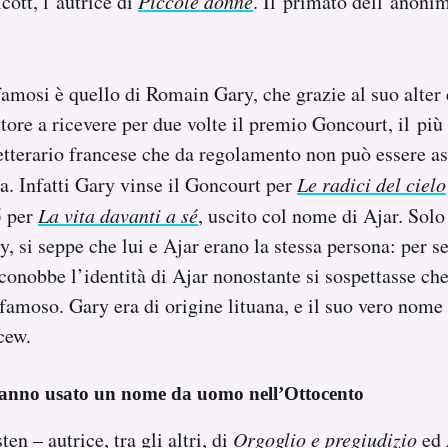
ott, l’autrice di
Piccole donne
. Il primato dell’anoni
famosi è quello di Romain Gary, che grazie al suo alter
ittore a ricevere per due volte il premio Goncourt, il pi
tterario francese che da regolamento non può essere as
na. Infatti Gary vinse il Goncourt per
Le radici del cielo
5 per
La vita davanti a sé
, uscito col nome di Ajar. Sol
y, si seppe che lui e Ajar erano la stessa persona: per s
conobbe l’identità di Ajar nonostante si sospettasse che
 famoso. Gary era di origine lituana, e il suo vero nome 
cew.
e hanno usato un nome da uomo nell’Ottocento
ten – autrice, tra gli altri, di
Orgoglio e pregiudizio
ed