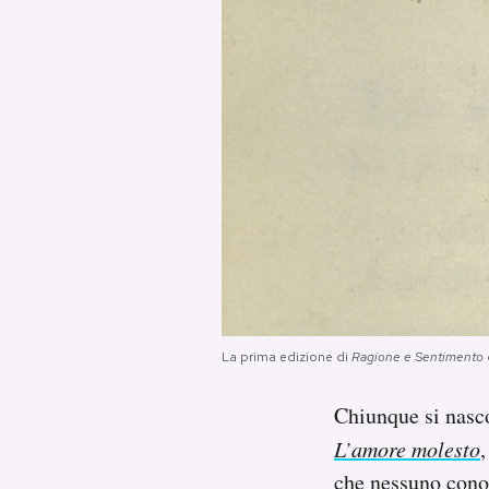
PODCAST
NEWSLETTER
I MIEI PREFERITI
SHOP
CALENDARIO
La prima edizione di
Ragione e Sentimento
AREA PERSONALE
Chiunque si nasco
L’amore molesto
,
Area Personale
che nessuno conos
Newsletter