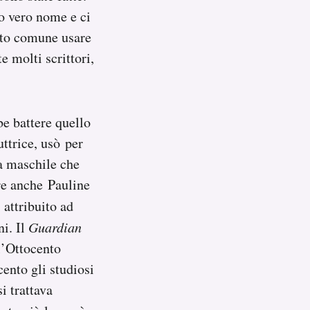
uo vero nome e ci
lto comune usare
 molti scrittori,
be battere quello
ttrice, usò per
ia maschile che
ere anche Pauline
 attribuito ad
i. Il
Guardian
l’Ottocento
ento gli studiosi
i trattava