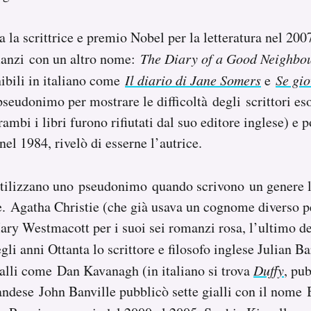
a la scrittrice e premio Nobel per la letteratura nel 20
anzi con un altro nome:
The Diary of a Good Neighbo
nibili in italiano come
Il diario di Jane Somers
e
Se gio
seudonimo per mostrare le difficoltà degli scrittori es
ambi i libri furono rifiutati dal suo editore inglese) e 
el 1984, rivelò di esserne l’autrice.
utilizzano uno pseudonimo quando scrivono un genere l
e. Agatha Christie (che già usava un cognome diverso pe
Mary Westmacott per i suoi sei romanzi rosa, l’ultimo dei
egli anni Ottanta lo scrittore e filosofo inglese Julian B
ialli come Dan Kavanagh (in italiano si trova
Duffy
, pu
landese John Banville pubblicò sette gialli con il nome