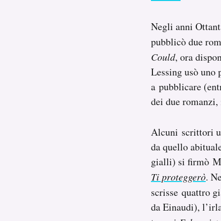
Negli anni Ottant
pubblicò due rom
Could
, ora dispo
Lessing usò uno p
a pubblicare (entr
dei due romanzi, n
Alcuni scrittori 
da quello abitual
gialli) si firmò 
Ti proteggerò
. N
scrisse quattro g
da Einaudi), l’ir