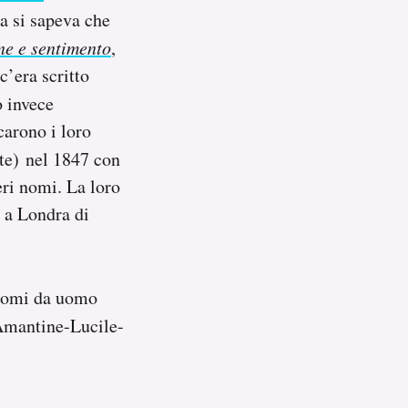
a si sapeva che
ne e sentimento
,
c’era scritto
o invece
carono i loro
nte) nel 1847 con
eri nomi. La loro
 a Londra di
 nomi da uomo
Amantine-Lucile-