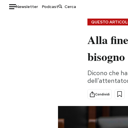
Newsletter
Podcast
Auto
QUESTO ARTICOLO
Alla fin
HOME
Italia
Moda
bisogno 
Mondo
Libri
Politica
Consumismi
Dicono che han
Tecnologia
Storie/Idee
dell'attentato
Internet
Ok Boomer!
Scienza
Media
Condividi
Cultura
Europa
Economia
Altrecose
Sport
Mondiali calcio 2026