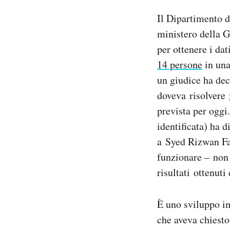
Notifiche mobile
Il Dipartimento d
Regala il Post
ministero della G
Hai bisogno di aiuto?
per ottenere i da
Esci
14 persone
in una
un giudice ha dec
doveva risolvere
prevista per oggi
identificata) ha 
a Syed Rizwan Far
funzionare – non 
risultati ottenuti 
È uno sviluppo im
che aveva chiesto 