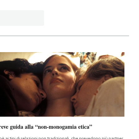
reve guida alla “non-monogamia etica”
oè ai tipi di relazioni non tradizionali, che prevedono più partner