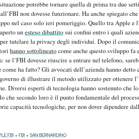
 situazione potrebbe tornare quella di prima tra due sett
all’FBI non dovesse funzionare. Ha anche spiegato che 
uppo nel caso solo ieri pomeriggio. Quello tra Apple e 
 aperto un
esteso dibattito
sui confini entro i quali azien
er tutelare la privacy degli individui. Dopo il comuni
tori
hanno sottolineato
come anche questo sviluppo fa 
 se l’FBI dovesse riuscire a entrare nel telefono, sareb
 come ha fatto? Gli avvocati dell’azienda hanno detto 
overno di illustrare il metodo utilizzato per ottenere l’
one. Diversi esperti di tecnologia hanno sostenuto che lo
lo che secondo loro è il punto fondamentale del proces
prie capacità tecnologiche, per non dover dipendere dal
-
-
LE FBI
FBI
SAN BERNARDINO