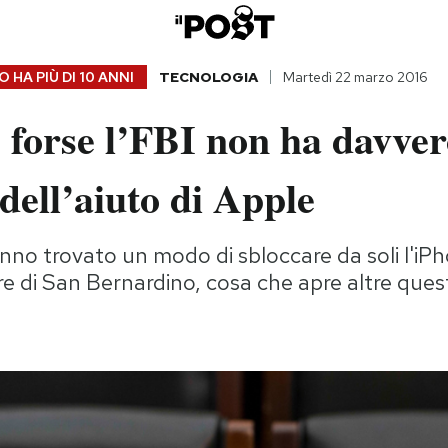
 HA PIÙ DI
10 ANNI
TECNOLOGIA
Martedì 22 marzo 2016
e forse l’FBI non ha davve
dell’aiuto di Apple
no trovato un modo di sbloccare da soli l'iP
re di San Bernardino, cosa che apre altre ques