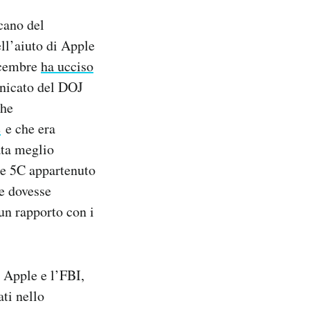
cano del
ll’aiuto di Apple
dicembre
ha ucciso
unicato del DOJ
che
e
e che era
ata meglio
ne 5C appartenuto
e dovesse
un rapporto con i
 Apple e l’FBI,
ati nello