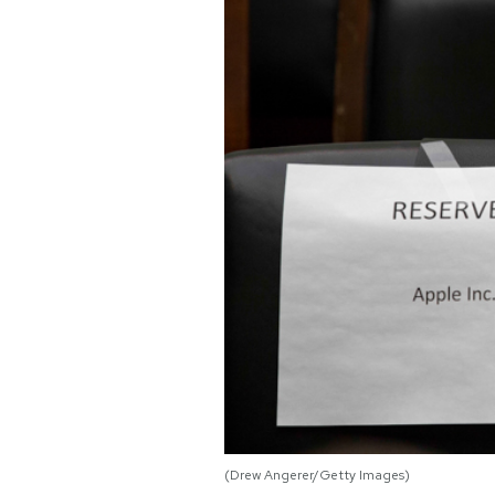
PODCAST
NEWSLETTER
I MIEI PREFERITI
SHOP
CALENDARIO
AREA PERSONALE
Area Personale
(Drew Angerer/Getty Images)
Newsletter