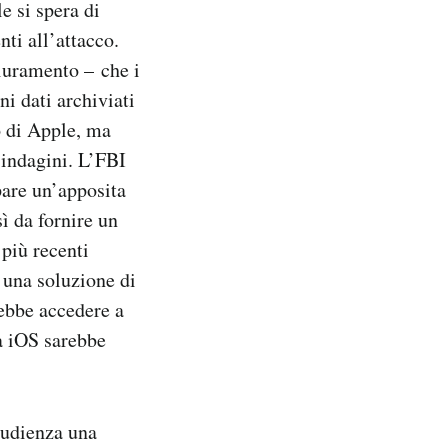
e si spera di
nti all’attacco.
giuramento – che i
ni dati archiviati
to di Apple, ma
 indagini. L’FBI
pare un’apposita
ì da fornire un
 più recenti
 una soluzione di
ebbe accedere a
 a iOS sarebbe
’udienza una