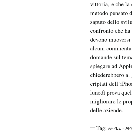
vittoria, e che la
metodo pensato d
saputo dello svil
confronto che ha
devono muoversi p
alcuni commenta
domande sul tema:
spiegare ad Apple
chiederebbero al g
criptati dell’iPh
lunedì prova quel
migliorare le pro
delle aziende.
Tag:
-
APPLE
APP