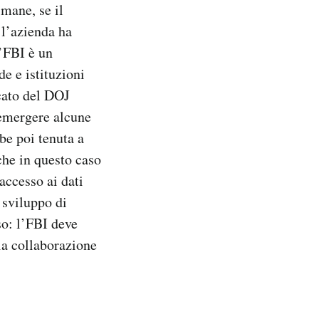
imane, se il
l’azienda ha
l’FBI è un
de e istituzioni
cato del DOJ
emergere alcune
be poi tenuta a
che in questo caso
accesso ai dati
 sviluppo di
so: l’FBI deve
la collaborazione