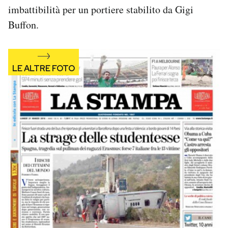
imbattibilità per un portiere stabilito da Gigi
Notifiche mobile
Regala il Post
Buffon.
Hai bisogno di aiuto?
Esci