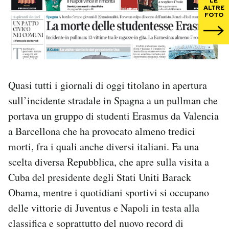
LE
ALTRE
FOTO
PODCAST
NEWSLETTER
Quasi tutti i giornali di oggi titolano in apertura
I MIEI PREFERITI
sull’incidente stradale in Spagna a un pullman che
portava un gruppo di studenti Erasmus da Valencia
SHOP
a Barcellona che ha provocato almeno tredici
morti, fra i quali anche diversi italiani. Fa una
CALENDARIO
scelta diversa Repubblica, che apre sulla visita a
Cuba del presidente degli Stati Uniti Barack
AREA PERSONALE
Obama, mentre i quotidiani sportivi si occupano
delle vittorie di Juventus e Napoli in testa alla
Area Personale
classifica e soprattutto del nuovo record di
Newsletter