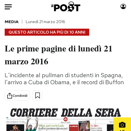
Auto
MEDIA
Lunedì 21 marzo 2016
QUESTO ARTICOLO HA PIÙ DI
10 ANNI
HOME
Le prime pagine di lunedì 21
Italia
Moda
marzo 2016
Mondo
Libri
Politica
Consumismi
L'incidente al pullman di studenti in Spagna,
Tecnologia
Storie/Idee
l'arrivo a Cuba di Obama, e il record di Buffon
Internet
Ok Boomer!
Scienza
Media
Condividi
Cultura
Europa
Economia
Altrecose
Sport
Mondiali calcio 2026