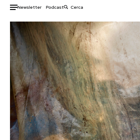
Newsletter
Podcast
Auto
HOME
Italia
Moda
Mondo
Libri
Politica
Consumismi
Tecnologia
Storie/Idee
Internet
Ok Boomer!
Scienza
Media
Cultura
Europa
Economia
Altrecose
Sport
Mondiali calcio 2026