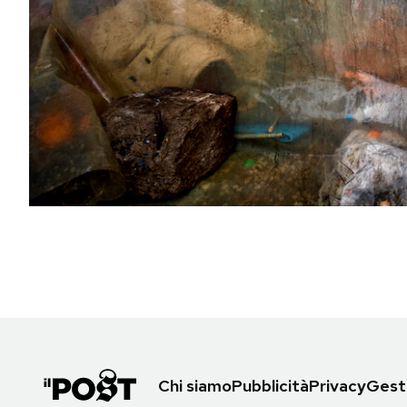
PODCAST
NEWSLETTER
I MIEI PREFERITI
SHOP
CALENDARIO
AREA PERSONALE
Area Personale
Chi siamo
Pubblicità
Privacy
Gesti
Newsletter